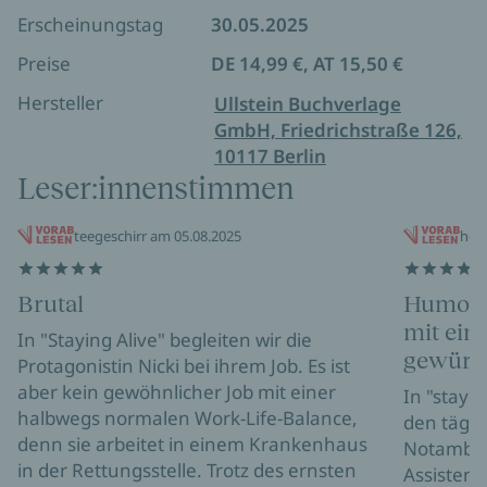
hinter den Kulissen der Notaufnahme.
Scrubs
lässt
Erscheinungstag
30.05.2025
grüßen.
Preise
DE 14,99 €, AT 15,50 €
Ein Buch, das zum Lachen bringt und Spaß macht –
Hersteller
Ullstein Buchverlage
perfekt für alle, die den Spagat zwischen Beruf und
GmbH, Friedrichstraße 126,
Privatleben kennen.
10117 Berlin
Leser:innenstimmen
teegeschirr am 05.08.2025
hei
Brutal
Humorv
mit ein
In "Staying Alive" begleiten wir die
gewürz
Protagonistin Nicki bei ihrem Job. Es ist
aber kein gewöhnlicher Job mit einer
In "stayin
halbwegs normalen Work-Life-Balance,
den tägl
denn sie arbeitet in einem Krankenhaus
Notambula
in der Rettungsstelle. Trotz des ernsten
Assistenz