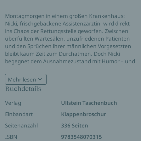
Montagmorgen in einem großen Krankenhaus:
Nicki, frischgebackene Assistenzärztin, wird direkt
ins Chaos der Rettungsstelle geworfen. Zwischen
überfüllten Wartesälen, unzufriedenen Patienten
und den Sprüchen ihrer männlichen Vorgesetzten
bleibt kaum Zeit zum Durchatmen. Doch Nicki
begegnet dem Ausnahmezustand mit Humor – und
dann und wann einem Schluck Gin Tonic. Als sie sich
ausgerechnet in ihren Chef Micha verliebt, wird der
Mehr lesen
turbulente Alltag noch komplizierter.
Buchdetails
Zwischen Komik und Ernst: Der Alltag in der
Notaufnahme
Verlag
Ullstein Taschenbuch
Mit spitzer Feder und einem Auge für die
Einbandart
Klappenbroschur
Absurditäten des Krankenhauslebens erzählt Eva
Mirasol von den Höhen und Tiefen einer jungen
Seitenanzahl
336 Seiten
Ärztin.
Staying Alive
ist ein Roman voller Witz,
ISBN
9783548070315
Charme und authentischer Einblicke in das Leben