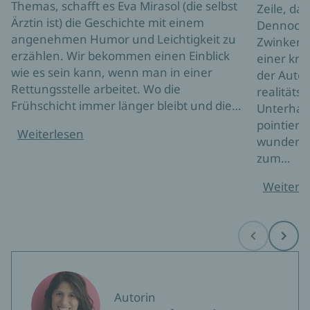
Themas, schafft es Eva Mirasol (die selbst
Zeile, das
Ärztin ist) die Geschichte mit einem
Dennoch i
angenehmen Humor und Leichtigkeit zu
Zwinkern 
erzählen. Wir bekommen einen Einblick
einer krä
wie es sein kann, wenn man in einer
der Autor
Rettungsstelle arbeitet. Wo die
realitäts
Frühschicht immer länger bleibt und die…
Unterhalt
pointiert
Weiterlesen
wunderbar
zum…
Weiterl
Before
Next
Autorin