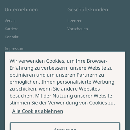
Unternehmen
Geschäftskunden
Verlag
Lizenzen
Karriere
Vorschauen
Kontakt
Impressum
Datenschutz
Wir verwenden Cookies, um Ihre Browser-
Cookie-Einstellungen
Erfahrung zu verbessern, unsere Website zu
AGB Online Shop
optimieren und um unseren Partnern zu
ermöglichen, Ihnen personalisierte Werbung
Service
Produktsicherheit
zu schicken, wenn Sie andere Websites
besuchen. Mit der Nutzung unserer Website
Lieferung & Versand
Bei Fragen zur Produktsicherheit
stimmen Sie der Verwendung von Cookies zu.
wenden Sie sich bitte an
Manuskripteinreichung
Alle Cookies ablehnen
produktsicherheit@ullstein.de
Barrierefreiheit
Anpassen