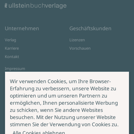
Unternehmen
Geschäftskunden
Verlag
Lizenzen
Karriere
Vorschauen
Kontakt
Impressum
Datenschutz
Wir verwenden Cookies, um Ihre Browser-
Cookie-Einstellungen
Erfahrung zu verbessern, unsere Website zu
AGB Online Shop
optimieren und um unseren Partnern zu
ermöglichen, Ihnen personalisierte Werbung
Service
Produktsicherheit
zu schicken, wenn Sie andere Websites
besuchen. Mit der Nutzung unserer Website
Lieferung & Versand
Bei Fragen zur Produktsicherheit
stimmen Sie der Verwendung von Cookies zu.
wenden Sie sich bitte an
Manuskripteinreichung
Alle Cookies ablehnen
produktsicherheit@ullstein.de