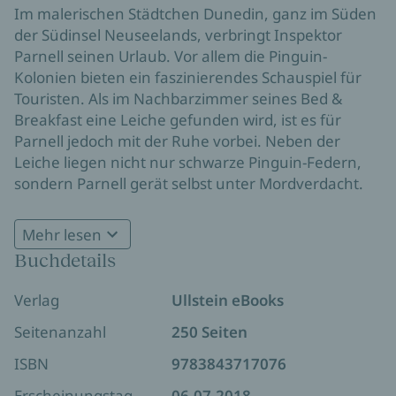
Im malerischen Städtchen Dunedin, ganz im Süden
der Südinsel Neuseelands, verbringt Inspektor
Parnell seinen Urlaub. Vor allem die Pinguin-
Kolonien bieten ein faszinierendes Schauspiel für
Touristen. Als im Nachbarzimmer seines Bed &
Breakfast eine Leiche gefunden wird, ist es für
Parnell jedoch mit der Ruhe vorbei. Neben der
Leiche liegen nicht nur schwarze Pinguin-Federn,
sondern Parnell gerät selbst unter Mordverdacht.
Durch einen alkoholbedingten Filmriss kann er sich
an nichts mehr erinnern. Wie soll er seine Unschuld
Mehr lesen
"K.C. Crowe zeichnet einen packenden Thriller vor
beweisen?
Buchdetails
der Kulisse Neuseelands." Bild am Sonntag
Verlag
Ullstein eBooks
Seitenanzahl
250 Seiten
ISBN
9783843717076
Erscheinungstag
06.07.2018