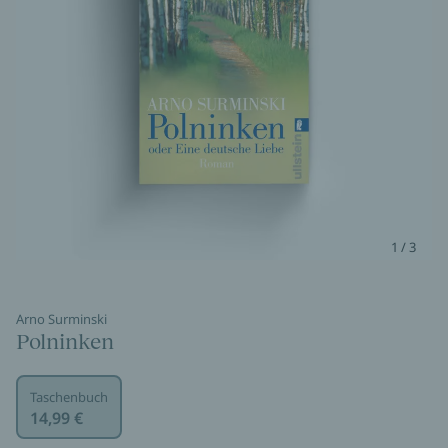
1 / 3
Arno Surminski
Polninken
Taschenbuch
14,99 €