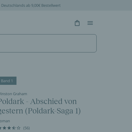
b Deutschlands ab 9,00€ Bestellwert
Hidden Text
Hidden Text
Band 1
inston Graham
Poldark - Abschied von
gestern (Poldark-Saga 1)
oman
(56)