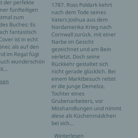
st der perfekte
1787. Ross Poldark kehrt
Hause
ner fünfteiligen
nach dem Tode seines
Tate
rstmal zum
Vaters Joshua aus dem
best
des Buches: Es
Nordamerika Krieg nach
Aufg
fach fantastisch
Cornwall zurück, mit einer
Reali
Cover ist in echt
Narbe im Gesicht
unerb
ner, als auf den
gezeichnet und am Bein
dem 
nd im Regal fügt
verletzt. Doch seine
Besi
 Buch wunderschön
Rückkehr gestaltet sich
Eliz
it…
nicht gerade glücklich. Bei
Lieb
einem Marktbesuch rettet
verl
esen
er die junge Demelza,
Wei
Tochter eines
Grubenarbeiters, vor
Misshandlungen und nimmt
diese als Küchenmädchen
bei sich…
Weiterlesen