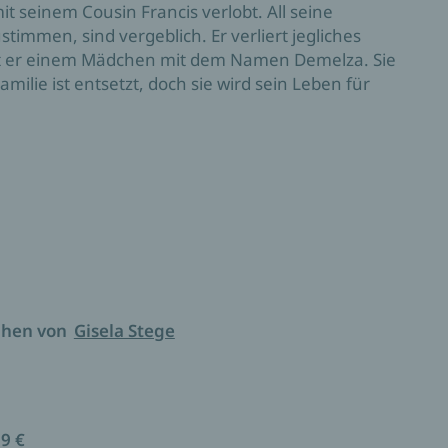
mit seinem Cousin Francis verlobt. All seine
mmen, sind vergeblich. Er verliert jegliches
t er einem Mädchen mit dem Namen Demelza. Sie
amilie ist entsetzt, doch sie wird sein Leben für
…, der all das hat, was die anderen haben, und
 Guardian
ga
chen von
Gisela Stege
99 €