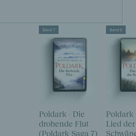
Band 7
Band 6
Poldark - Die
Poldark 
drohende Flut
Lied der
(Poldark-Saga 7)
Schwän