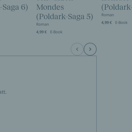
-Saga 6)
Mondes
(Poldark
(Poldark-Saga 5)
Roman
4,99 €
E-Book
Roman
4,99 €
E-Book
Before
Next
tt.