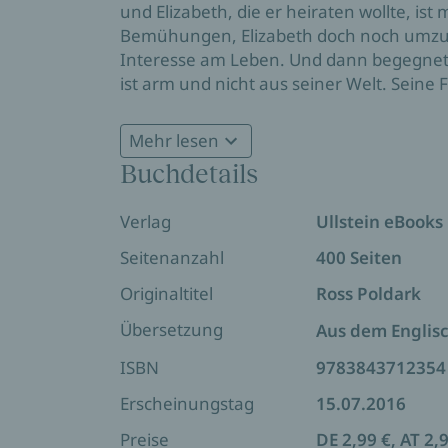
und Elizabeth, die er heiraten wollte, ist 
Bemühungen, Elizabeth doch noch umzusti
Interesse am Leben. Und dann begegne
ist arm und nicht aus seiner Welt. Seine F
immer verändern ...
Mehr lesen
»Vom unvergleichlichen Winston Graham 
Buchdetails
dann noch eine ganze Menge mehr«
The
Der erste Roman der großen Poldark-Sa
Verlag
Ullstein eBooks
Seitenanzahl
400 Seiten
Originaltitel
Ross Poldark
Übersetzung
Aus dem Englis
ISBN
9783843712354
Erscheinungstag
15.07.2016
Preise
DE 2,99 €, AT 2,