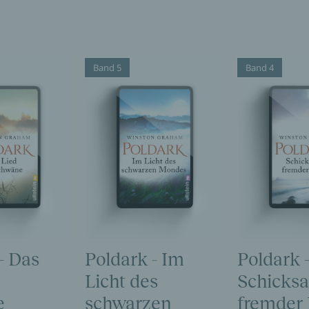
Band 5
Band 4
- Das
Poldark - Im
Poldark 
Licht des
Schicksa
e
schwarzen
fremder