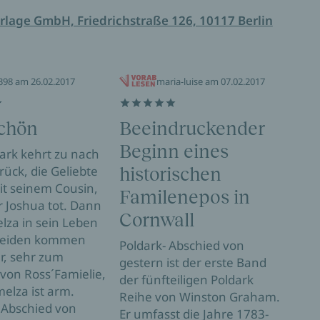
rlage GmbH, Friedrichstraße 126, 10117 Berlin
1398 am 26.02.2017
maria-luise am 07.02.2017
schön
Beeindruckender
Seh
Beginn eines
Fa
ark kehrt zu nach
ück, die Geliebte
historischen
Okto
it seinem Cousin,
Nord
Familenepos in
r Joshua tot. Dann
der
Cornwall
elza in sein Leben
Pold
Beiden kommen
Poldark- Abschied von
zurü
r, sehr zum
gestern ist der erste Band
kurz
 von Ross´Famielie,
der fünfteiligen Poldark
einsc
elza ist arm.
Reihe von Winston Graham.
Brie
 Abschied von
Er umfasst die Jahre 1783-
den 