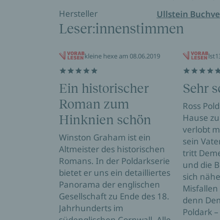
Hersteller
Ullstein Buchve
Leser:innenstimmen
kleine hexe am 08.06.2019
lst
Ein historischer
Sehr 
Roman zum
Ross Pold
Hause zur
Hinknien schön
verlobt m
Winston Graham ist ein
sein Vate
Altmeister des historischen
tritt Dem
Romans. In der Poldarkserie
und die 
bietet er uns ein detailliertes
sich nähe
Panorama der englischen
Misfallen
Gesellschaft zu Ende des 18.
denn Dem
Jahrhunderts im
Poldark –
südenglischen Cornwall. Alle