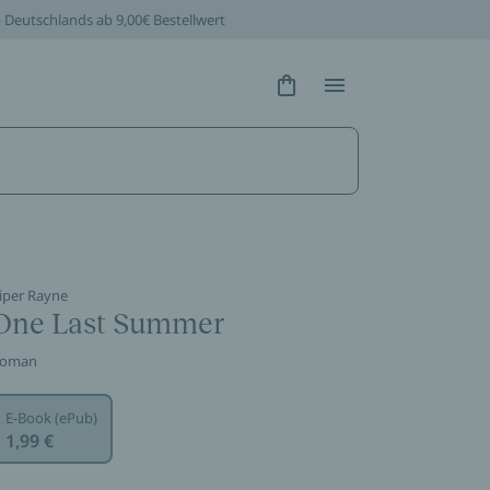
b Deutschlands ab 9,00€ Bestellwert
Hidden Text
Hidden Text
iper Rayne
One Last Summer
oman
E-Book (ePub)
1,99 €