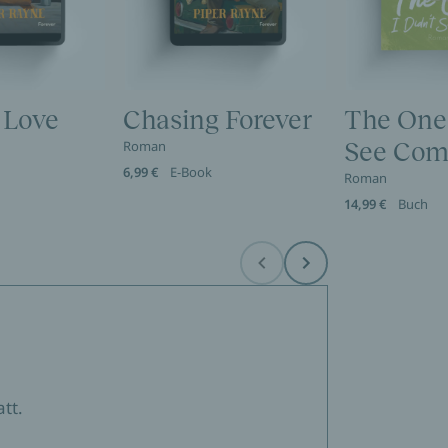
 Love
Chasing Forever
The One 
Roman
See Com
6,99 €
E-Book
Roman
14,99 €
Buch
Before
Next
tt.