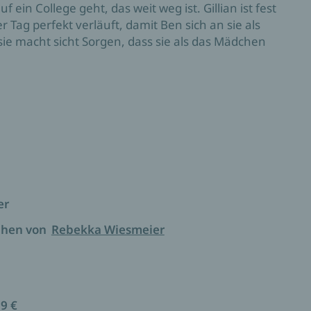
 ein College geht, das weit weg ist. Gillian ist fest
r Tag perfekt verläuft, damit Ben sich an sie als
sie macht sicht Sorgen, dass sie als das Mädchen
sy-Ranch
-Reihe des Bestsellerautorinnen-Duos Piper
er
chen von
Rebekka Wiesmeier
99 €