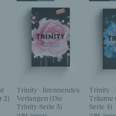
st
Trinity - Brennendes
Trinity -
 2)
Verlangen (Die
Träume (
Trinity-Serie 5)
Serie 4)
12,99 €
Paperback
12,99 €
Paperba