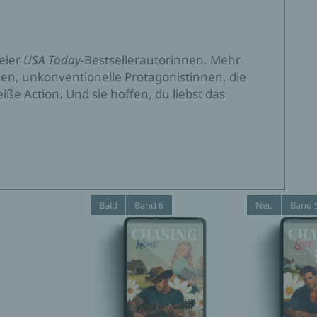
eier
USA Today-
Bestsellerautorinnen. Mehr
lden, unkonventionelle Protagonistinnen, die
iße Action. Und sie hoffen, du liebst das
Bald
Band 6
Neu
Band 