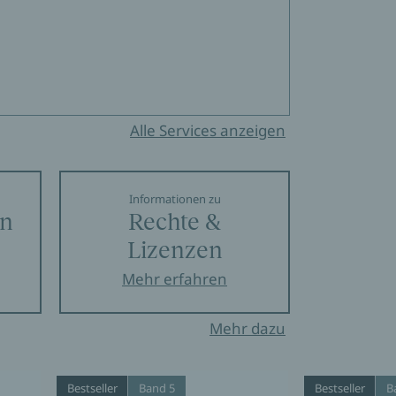
Alle Services anzeigen
Informationen zu
en
Rechte &
Lizenzen
Mehr erfahren
Mehr dazu
Bestseller
Band 5
Bestseller
B