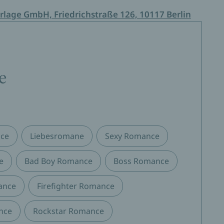
rlage GmbH, Friedrichstraße 126, 10117 Berlin
e
ce
Liebesromane
Sexy Romance
e
Bad Boy Romance
Boss Romance
ance
Firefighter Romance
nce
Rockstar Romance