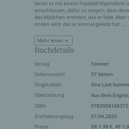
bevor er mit einem Football-Stipendium auf
entschlossen, dafür zu sorgen, dass diese
das Mädchen erinnert, das er liebt. Aber 
enden wird, das er einmal geliebt hat ...
Das Prequel zu Band 1 der neuen
Plain-Dai
Mehr lesen
Rayne!
Buchdetails
Band 0.5: One Last Summer
Verlag
Forever
Band 1: The One I Left Behind
Seitenanzahl
57 Seiten
Band 2: The One I Stood Beside
Originaltitel
One Last Summ
Band 3: The One I Didn't See Coming
Übersetzung
Aus dem Englis
ISBN
9783958188372
Erscheinungstag
07.04.2025
Preise
DE 1,99 €, AT 1,