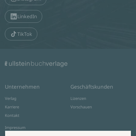
LinkedIn
TikTok
Unternehmen
Geschäftskunden
Verlag
Lizenzen
Karriere
Vorschauen
Kontakt
Impressum