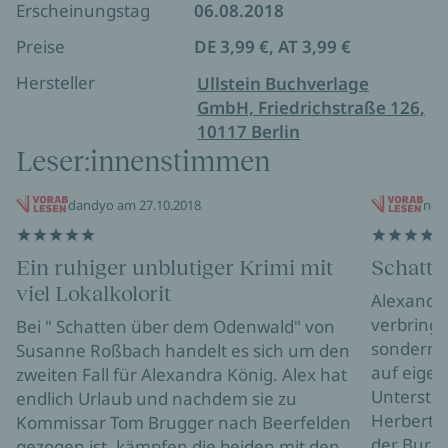
Reihe bei Midnight erschienen:
Erscheinungstag
06.08.2018
Der Tote vom Odenwald (Fall 1)
Preise
DE 3,99 €, AT 3,99 €
Schatten über dem Odenwald (Fall 2)
Rache im Odenwald (Fall 3)
Hersteller
Ullstein Buchverlage
GmbH, Friedrichstraße 126,
10117 Berlin
Leser:innenstimmen
dandyo am 27.10.2018
nell
Ein ruhiger unblutiger Krimi mit
Schatt
viel Lokalkolorit
Alexandra
verbringt
Bei " Schatten über dem Odenwald" von
sondern s
Susanne Roßbach handelt es sich um den
auf eigen
zweiten Fall für Alexandra König. Alex hat
Unterstüt
endlich Urlaub und nachdem sie zu
Herbert, 
Kommissar Tom Brugger nach Beerfelden
der Burg 
gezogen ist, kämpfen die beiden mit den