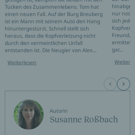
hinabgest
Tücken des Zusammenlebens. Tom hat
nur noch 
einen neuen Fall. Auf der Burg Breuberg
sich jedo
ist ein Mann mit seinem Auto den Hang
Kopfverle
hinuntergestürzt. Schnell stellt sich
Freund, 
heraus, dass die Kopfverletzung nicht
ermittelt 
durch den vermeintlichen Unfall
gar…
entstanden ist. Die Neugier von Alex…
Weiterl
Weiterlesen
Before
Next
Autorin
Susanne Roßbach