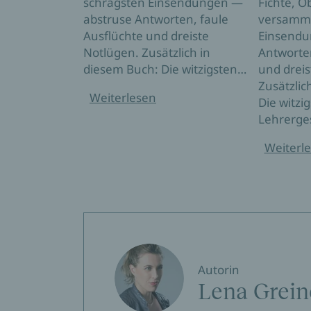
schrägsten Einsendungen —
Fichte, O
abstruse Antworten, faule
versamme
Ausflüchte und dreiste
Einsendu
Notlügen. Zusätzlich in
Antworten
diesem Buch: Die witzigsten…
und dreis
Zusätzlic
Weiterlesen
Die witzi
Lehrerge
Weiterl
Autorin
Lena Grein