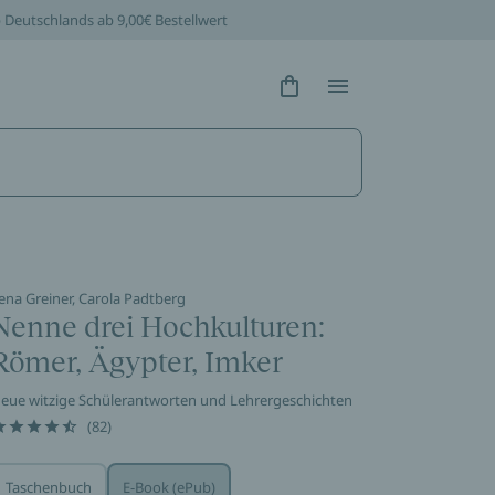
b Deutschlands ab 9,00€ Bestellwert
Hidden Text
Hidden Text
ena Greiner, Carola Padtberg
Nenne drei Hochkulturen:
Römer, Ägypter, Imker
eue witzige Schülerantworten und Lehrergeschichten
(82)
Taschenbuch
E-Book (ePub)