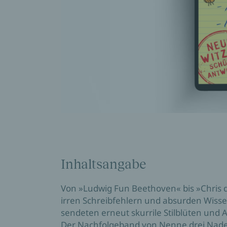
Inhaltsangabe
Von »Ludwig Fun Beethoven« bis »Chris d
irren Schreibfehlern und absurden Wiss
sendeten erneut skurrile Stilblüten und
Der Nachfolgeband von Nenne drei Nade