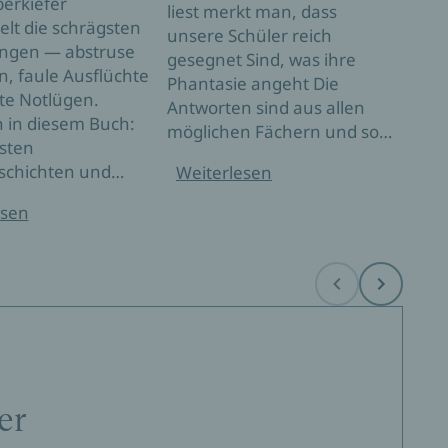
berkiefer
teil
liest merkt man, dass
lt die schrägsten
eben
unsere Schüler reich
ngen — abstruse
Mein
gesegnet Sind, was ihre
, faule Ausflüchte
Lieb
Phantasie angeht Die
te Notlügen.
Engl
Antworten sind aus allen
h in diesem Buch:
ist 
möglichen Fächern und so…
gsten
sich
schichten und…
Weiterlesen
Wei
esen
Before
Next
er