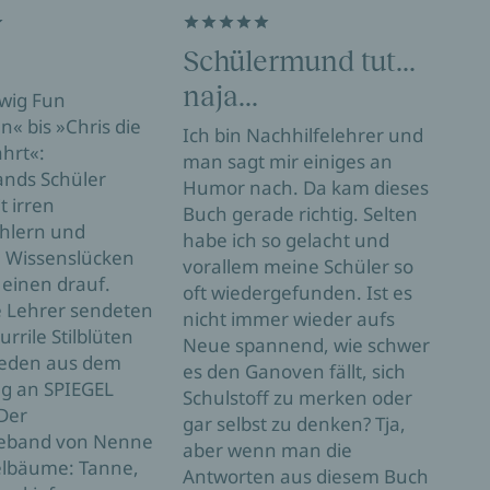
Schülermund tut...
Zu
naja...
wig Fun
Sc
« bis »Chris die
Ich bin Nachhilfelehrer und
hrt«:
Die 
man sagt mir einiges an
ands Schüler
drei
Humor nach. Da kam dieses
t irren
Fich
Buch gerade richtig. Selten
ehlern und
in n
habe ich so gelacht und
 Wissenslücken
Buch
vorallem meine Schüler so
einen drauf.
Stun
oft wiedergefunden. Ist es
 Lehrer sendeten
teil
nicht immer wieder aufs
rrile Stilblüten
Auge
Neue spannend, wie schwer
eden aus dem
Schü
es den Ganoven fällt, sich
ag an SPIEGEL
amüs
Schulstoff zu merken oder
Der
Kom
gar selbst zu denken? Tja,
eband von Nenne
Anne
aber wenn man die
elbäume: Tanne,
zu B
Antworten aus diesem Buch