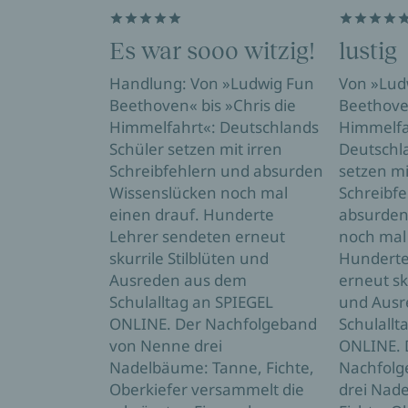
Es war sooo witzig!
lustig
Handlung: Von »Ludwig Fun
Von »Lud
Beethoven« bis »Chris die
Beethoven
Himmelfahrt«: Deutschlands
Himmelfa
Schüler setzen mit irren
Deutschl
Schreibfehlern und absurden
setzen mi
Wissenslücken noch mal
Schreibf
einen drauf. Hunderte
absurden
Lehrer sendeten erneut
noch mal 
skurrile Stilblüten und
Hunderte
Ausreden aus dem
erneut sku
Schulalltag an SPIEGEL
und Ausr
ONLINE. Der Nachfolgeband
Schulallt
von Nenne drei
ONLINE. 
Nadelbäume: Tanne, Fichte,
Nachfolg
Oberkiefer versammelt die
drei Nad