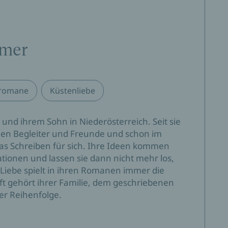
en sie zu trennen. Als sie sich unerwartet in
sgesprochenen Worte wie graue Wolken über
htturms Licht in ihre stürmische Gefühle
mmer
lektüre? Entdecken Sie die komplette
sromane
Küstenliebe
nd ihrem Sohn in Niederösterreich. Seit sie
uen Begleiter und Freunde und schon im
das Schreiben für sich. Ihre Ideen kommen
ationen und lassen sie dann nicht mehr los,
ie Liebe spielt in ihren Romanen immer die
ft gehört ihrer Familie, dem geschriebenen
er Reihenfolge.