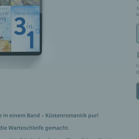
3
G
L
D
e in einem Band – Küstenromantik pur!
die Warteschleife gemacht.