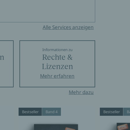
Alle Services anzeigen
Informationen zu
en
Rechte &
Lizenzen
Mehr erfahren
Mehr dazu
Bestseller
Band 4
Bestseller
B