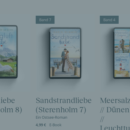
Band 7
Band 4
liebe
Sandstrandliebe
Meersal
holm 8)
(Sterenholm 7)
// Düne
Ein Ostsee-Roman
//
4,99 €
E-Book
Leuchtt