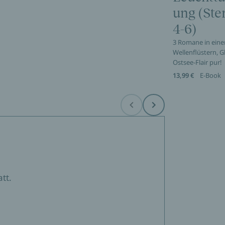
ung (St
4-6)
3 Romane in eine
Wellenflüstern, 
Ostsee-Flair pur!
13,99 €
E-Book
Before
Next
tt.