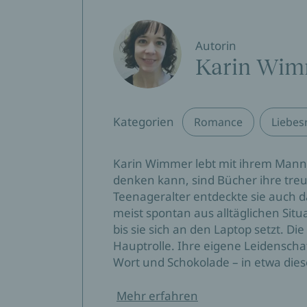
Inhaberin einer Gärtnerei – Welten schein
Sterenholm begegnen, hängen die unau
Autorin
dem Meer. Wird das Leuchtfeuer des Leuc
bringen?
Karin Wi
Sie wollen mehr wunderbare Strandkorb
Sterenholm-Reihe:
Band 1: Strandkorbflüstern
Kategorien
Romance
Liebe
Band 2: Strandkorbsehnsucht
Band 3: Hausbootküsse
Karin Wimmer lebt mit ihrem Mann u
Band 4: Meersalzträume
denken kann, sind Bücher ihre tre
Band 5: Dünenherzen
Teenageralter entdeckte sie auch 
Band 6: Leuchtturmhoffnung
meist spontan aus alltäglichen Situ
Band 7: Sandstrandliebe
bis sie sich an den Laptop setzt. D
Band 8: Bergluftliebe
Hauptrolle. Ihre eigene Leidenscha
Wort und Schokolade – in etwa dies
Mehr erfahren