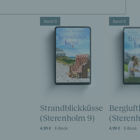
Band 9
Band 8
Strandblickküsse
Bergluft
(Sterenholm 9)
(Steren
4,99 €
E-Book
4,99 €
E-Book