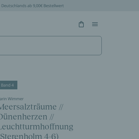
b Deutschlands ab 9,00€ Bestellwert
Hidden Text
Hidden Text
Band 4
arin Wimmer
Meersalzträume //
Dünenherzen //
Leuchtturmhoffnung
(Sterenholm 4-6)