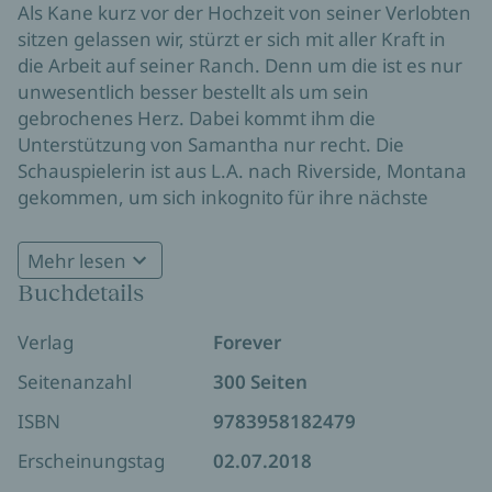
Als Kane kurz vor der Hochzeit von seiner Verlobten
sitzen gelassen wir, stürzt er sich mit aller Kraft in
die Arbeit auf seiner Ranch. Denn um die ist es nur
unwesentlich besser bestellt als um sein
gebrochenes Herz. Dabei kommt ihm die
Unterstützung von Samantha nur recht. Die
Schauspielerin ist aus L.A. nach Riverside, Montana
gekommen, um sich inkognito für ihre nächste
Rolle vorzubereiten. Es dauert nicht lange bis die
Funken zwischen ihnen sprühen, doch Kane ahnt
Mehr lesen
immer noch nicht wer Samantha wirklich ist. Sie
Buchdetails
weiß, dass sie es ihm sagen muss, aber wird er ihr
ihre Lüge verzeihen?
Verlag
Forever
Seitenanzahl
300 Seiten
ISBN
9783958182479
Erscheinungstag
02.07.2018