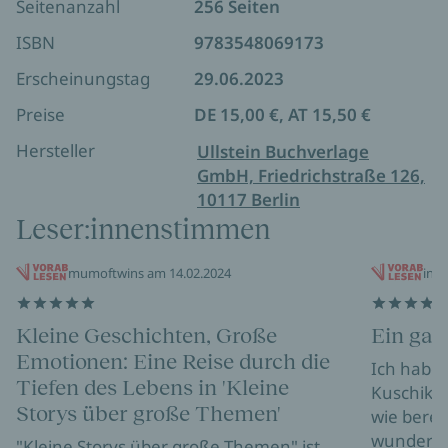
Seitenanzahl
256 Seiten
ISBN
9783548069173
Erscheinungstag
29.06.2023
Preise
DE 15,00 €, AT 15,50 €
Hersteller
Ullstein Buchverlage
GmbH, Friedrichstraße 126,
10117 Berlin
Leser:innenstimmen
mumoftwins am 14.02.2024
iny8
Kleine Geschichten, Große
Ein gan
Emotionen: Eine Reise durch die
Ich habe 
Tiefen des Lebens in 'Kleine
Kuschik a
Storys über große Themen'
wie berei
wunderbar
"Kleine Storys über große Themen" ist