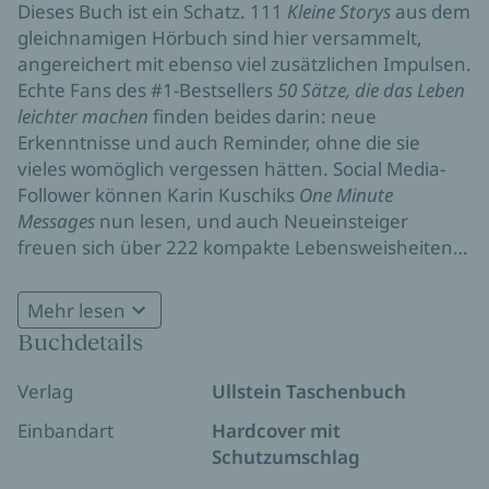
Dieses Buch ist ein Schatz. 111
Kleine Storys
aus dem
gleichnamigen Hörbuch sind hier versammelt,
angereichert mit ebenso viel zusätzlichen Impulsen.
Echte Fans des #1-Bestsellers
50 Sätze, die das Leben
leichter machen
finden beides darin: neue
Erkenntnisse und auch Reminder, ohne die sie
vieles womöglich vergessen hätten. Social Media-
Follower können Karin Kuschiks
One Minute
Messages
nun lesen, und auch Neueinsteiger
freuen sich über 222 kompakte Lebensweisheiten,
lauter leise Aha-Erlebnisse, Schmunzler und
»Diese Frau hat einen Nerv getroffen. Karin Kuschik
Einladungen zu Reflexion in Hochtaktung.
Mehr lesen
erfand das Coaching to Go. Damit wird man
Selbstführung, Abgrenzung, Leichtigkeit – auf den
Buchdetails
souveräner, selbstbewusster und schlagfertiger.«
Punkt gebracht: Willkommen zu mehr Souveränität.
DONNA
Verlag
Ullstein Taschenbuch
Einbandart
Hardcover mit
Schutzumschlag