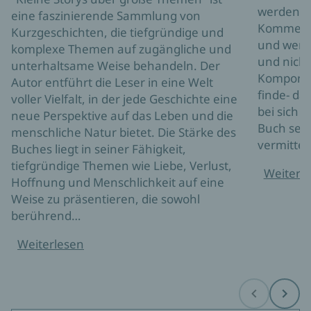
werden zu
eine faszinierende Sammlung von
Kommenta
Kurzgeschichten, die tiefgründige und
und werte
komplexe Themen auf zugängliche und
und nicht 
unterhaltsame Weise behandeln. Der
Komponen
Autor entführt die Leser in eine Welt
finde- da
voller Vielfalt, in der jede Geschichte eine
bei sich s
neue Perspektive auf das Leben und die
Buch sehr
menschliche Natur bietet. Die Stärke des
vermittelt
Buches liegt in seiner Fähigkeit,
tiefgründige Themen wie Liebe, Verlust,
Weiterl
Hoffnung und Menschlichkeit auf eine
Weise zu präsentieren, die sowohl
berührend…
Weiterlesen
Before
Next