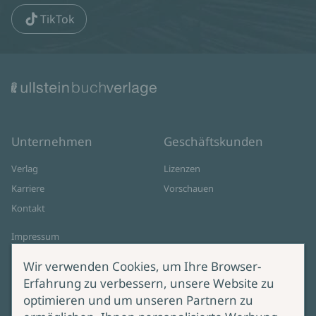
TikTok
Unternehmen
Geschäftskunden
Verlag
Lizenzen
Karriere
Vorschauen
Kontakt
Impressum
Datenschutz
Wir verwenden Cookies, um Ihre Browser-
Cookie-Einstellungen
Erfahrung zu verbessern, unsere Website zu
AGB Online Shop
optimieren und um unseren Partnern zu