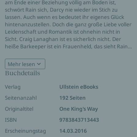
am Ende einer Beziehung völlig am Boden ist,
schwört Rain sich, Darcy nie wieder im Stich zu
lassen. Auch wenn es bedeutet ihr eigenes Glück
hintenanzustellen. Doch die ganz große Liebe voller
Leidenschaft und Romantik ist ohnehin nicht in
Sicht. Craig Lanaghan ist es sicherlich nicht. Der
heiße Barkeeper ist ein Frauenheld, das sieht Rain
sofort. Ihm wird sie niemals vertrauen. Als Craig die
schöne Fremde das erste Mal in der Bar sieht, ist er
Mehr lesen
sofort von ihr fasziniert. Und bald schon merkt er,
Buchdetails
dass Rain Alexander nicht nur eine weitere
Nummer auf seiner langen Liste von One-Night-
Verlag
Ullstein eBooks
Stands sein kann. Dazu ist sie zu stolz, zu besonders
und viel zu sexy. Diese Frau will er nie mehr gehen
Seitenanzahl
192 Seiten
lassen. Er ist bereit sich grundlegend zu ändern.
Originaltitel
One King's Way
Wenn Rain nur nicht so stur wäre …
ISBN
9783843713443
Erscheinungstag
14.03.2016