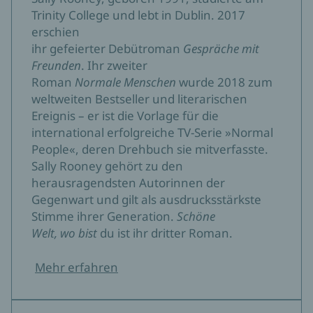
Trinity College und lebt in Dublin. 2017
»Detailreich präzise wie Karl Ove Knausgard, aber ohne
erschien
die eilten Itnerferenzen eines Ichs. [...] In Sally Rooneys
ihr gefeierter Debütroman
Gespräche mit
`Intermezzo´ sieht man lauter Unerlöste, und es ist
Freunden
. Ihr zweiter
schon ein Kunststück des Romans, dass er selbst etwas
Roman
Normale Menschen
wurde 2018 zum
Erlösendes hat. Es gelingt ihm, die heillose und
weltweiten Bestseller und literarischen
geborgenheitssehnsüchtige Gegenwart an den
Ereignis – er ist die Vorlage für die
Abständen der Menschen zueinander zu vermessen.«
international erfolgreiche TV-Serie »Normal
Neue Zürcher Zeitung
People«, deren Drehbuch sie mitverfasste.
Paul Jandl, 07.10.2024
Sally Rooney gehört zu den
herausragendsten Autorinnen der
»Sally Rooney schreibt sich mit diesem Roman über ihre
Gegenwart und gilt als ausdrucksstärkste
bisherige Generationserzählung hinaus. `Intermezzo´
Stimme ihrer Generation.
Schöne
heißt Aufgewühltsein, Zweifeln, Trost suchen.«
Welt, wo bist
du ist ihr dritter Roman.
Kurier
Mehr erfahren
Roland Mischke, 29.09.2024
»Die große Stärke von `Intermezzo´ liegt darin, wie