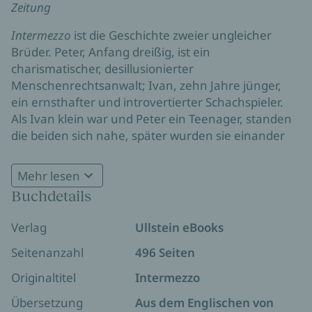
Zeitung
Intermezzo
ist die Geschichte zweier ungleicher
Brüder. Peter, Anfang dreißig, ist ein
charismatischer, desillusionierter
Menschenrechtsanwalt; Ivan, zehn Jahre jünger,
ein ernsthafter und introvertierter Schachspieler.
Als Ivan klein war und Peter ein Teenager, standen
die beiden sich nahe, später wurden sie einander
immer fremder. Nun haben sie ihren geliebten
Vater verloren, was alte Wunden aufs Neue
Mehr lesen
aufreißt.
Buchdetails
Dann lernt Ivan Margaret kennen, deren Ehe
Verlag
Ullstein eBooks
gerade zerbrochen ist. Die Zuneigung zwischen
ihnen ist echt, doch ihr Altersunterschied droht ihre
Seitenanzahl
496 Seiten
Liebe zu zersprengen. Unterdessen verliert Peter
Originaltitel
Intermezzo
seinen Halt. Er ist mit Naomi zusammen, einer
jungen Studentin, doch er kann das frühere Leben
Übersetzung
Aus dem Englischen von