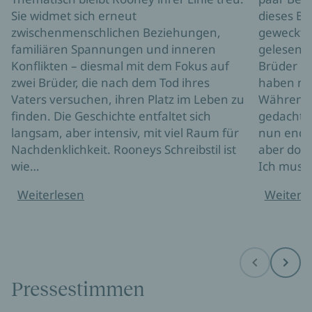
angehaltenen Atemzugs, der sich schließlich zu
Sie widmet sich erneut
dieses Bu
einer Auflösung von außergewöhnlicher
zwischenmenschlichen Beziehungen,
geweckt 
emotionaler Wucht öffnet.
familiären Spannungen und inneren
gelesen h
Konflikten – diesmal mit dem Fokus auf
Brüder un
zwei Brüder, die nach dem Tod ihres
haben mi
Vaters versuchen, ihren Platz im Leben zu
Während 
finden. Die Geschichte entfaltet sich
gedacht: 
langsam, aber intensiv, mit viel Raum für
nun endl
Nachdenklichkeit. Rooneys Schreibstil ist
aber doch
wie…
Ich muss 
Weiterlesen
Weiterl
Before
Next
Pressestimmen