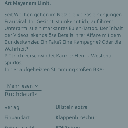
Art Mayer am Limit.
Seit Wochen gehen im Netz die Videos einer jungen
Frau viral. Ihr Gesicht ist unkenntlich, auf ihrem
Unterarm ist ein markantes Eulen-Tattoo. Der Inhalt
der Videos: skandalöse Details ihrer Affäre mit dem
Bundeskanzler. Ein Fake? Eine Kampagne? Oder die
Wahrheit?
Plötzlich verschwindet Kanzler Henrik Westphal
spurlos.
In der aufgeheizten Stimmung stoßen BKA-
Ermittler Art Mayer und Nele Tschaikowski tief im U-
Bahntunnel unter dem Alexanderplatz auf eine
Mehr lesen
entstellte Leiche. Ist es die junge Frau aus den
Buchdetails
Videos? Und welche Rolle spielt Juli, die Frau des
Kanzlers – und Arts große Jugendliebe. Als Art
Verlag
Ullstein extra
plötzlich selbst ins Visier gerät, eskaliert die
Situation: Wem kann er noch vertrauen?
Einbandart
Klappenbroschur
Seitenanzahl
576 Seiten