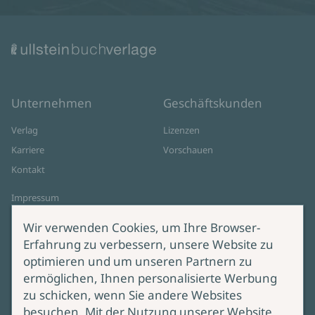
Unternehmen
Geschäftskunden
Verlag
Lizenzen
Karriere
Vorschauen
Kontakt
Impressum
Datenschutz
Wir verwenden Cookies, um Ihre Browser-
Cookie-Einstellungen
Erfahrung zu verbessern, unsere Website zu
AGB Online Shop
optimieren und um unseren Partnern zu
ermöglichen, Ihnen personalisierte Werbung
Service
Produktsicherheit
zu schicken, wenn Sie andere Websites
besuchen. Mit der Nutzung unserer Website