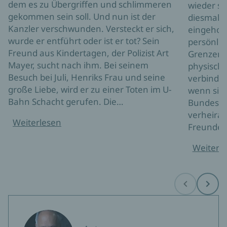
dem es zu Übergriffen und schlimmeren
wieder se
gekommen sein soll. Und nun ist der
diesmal v
Kanzler verschwunden. Versteckt er sich,
eingeholt,
wurde er entführt oder ist er tot? Sein
persönlic
Freund aus Kindertagen, der Polizist Art
Grenzen -
Mayer, sucht nach ihm. Bei seinem
physisch. 
Besuch bei Juli, Henriks Frau und seine
verbindet
große Liebe, wird er zu einer Toten im U-
wenn sie 
Bahn Schacht gerufen. Die…
Bundeska
verheirate
Weiterlesen
Freunden
Weiterl
Before
Next