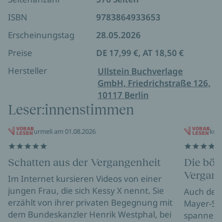
ISBN
9783864933653
Erscheinungstag
28.05.2026
Preise
DE 17,99 €, AT 18,50 €
Hersteller
Ullstein Buchverlage
GmbH, Friedrichstraße 126,
10117 Berlin
Leser:innenstimmen
urmeli am 01.08.2026
knu
Schatten aus der Vergangenheit
Die bös
Vergang
Im Internet kursieren Videos von einer
jungen Frau, die sich Kessy X nennt. Sie
Auch der v
erzählt von ihrer privaten Begegnung mit
Mayer-Se
dem Bundeskanzler Henrik Westphal, bei
spannend