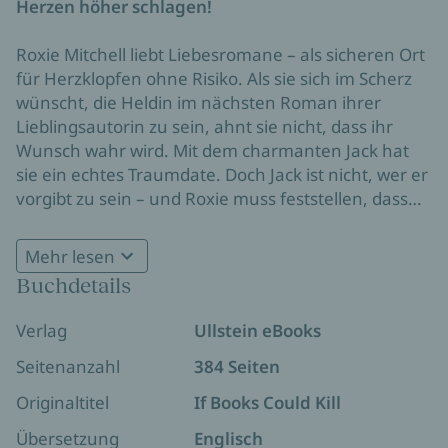
Herzen höher schlagen!
Roxie Mitchell liebt Liebesromane – als sicheren Ort
für Herzklopfen ohne Risiko. Als sie sich im Scherz
wünscht, die Heldin im nächsten Roman ihrer
Lieblingsautorin zu sein, ahnt sie nicht, dass ihr
Wunsch wahr wird. Mit dem charmanten Jack hat
sie ein echtes Traumdate. Doch Jack ist nicht, wer er
vorgibt zu sein – und Roxie muss feststellen, dass
ihr unbedachter Wunsch sie in einen Thriller
Das spannendste Buch für den Sommer: Emily Henry
katapultiert hat und sie plötzlich völlig planlos um
Mehr lesen
meets Emily Rudolf. Für alle, die garantiert Herzklopfen
ihr Überleben kämpft. Gemeinsam mit Grant, dem
Buchdetails
wollen!
schüchternen Literaturdozenten, den sie auf der
Flucht trifft, muss sie irgendwie bis zum Ende des
Verlag
Ullstein eBooks
Romans überleben. Und während die Killer ihnen
dicht auf der Spur sind, kommen auch Roxie und
Seitenanzahl
384 Seiten
Grant sich immer näher … Ist Roxie am Ende
Originaltitel
If Books Could Kill
vielleicht doch in einer Romance gelandet?
Übersetzung
Englisch