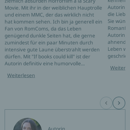
kennen, d
ziemlich absurden Horrorfilm à la Scary
Autorin A
Movie. Mit ihr in der weiblichen Hauptrolle
die Liebe
und einem MMC, der das wirklich nicht
Sie wünsch
hat kommen sehen. Ich bin ja generell ein
Romanfigu
Fan von RomComs, da das Leben
Autorin, d
genügend dunkle Seiten hat, die gerne
ahnend wi
zumindest für ein paar Minuten durch
Leben wir
intensive gute Laune überstrahlt werden
geschrieb
dürfen. Mit "If books could kill" ist der
Autorin definitiv eine humorvolle…
Weiterl
Weiterlesen
Before
Next
Autorin