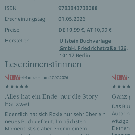
ISBN
9783843738088
Erscheinungstag
01.05.2026
Preise
DE 10,99 €, AT 10,99 €
Hersteller
Ullstein Buchverlage
GmbH, Friedrichstraße 126,
10117 Berlin
Leser:innenstimmen
elefantracer am 27.07.2026
kita
Alles hat ein Ende, nur die Story
Ganz g
hat zwei
Das Buch 
Autorin Ka
Eigentlich hat sich Roxie nur sehr über ein
witzige R
neues Buch gefreut. Im nächsten
Elementen
Moment ist sie aber eher in einem