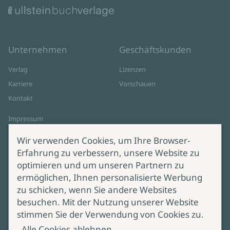
Unternehmen
Geschäftskunden
Verlag
Lizenzen
Karriere
Vorschauen
Kontakt
Impressum
Datenschutz
Wir verwenden Cookies, um Ihre Browser-
Cookie-Einstellungen
Erfahrung zu verbessern, unsere Website zu
AGB Online Shop
optimieren und um unseren Partnern zu
ermöglichen, Ihnen personalisierte Werbung
Service
Produktsicherheit
zu schicken, wenn Sie andere Websites
besuchen. Mit der Nutzung unserer Website
Lieferung & Versand
Bei Fragen zur Produktsicherheit
stimmen Sie der Verwendung von Cookies zu.
wenden Sie sich bitte an
Manuskripteinreichung
Alle Cookies ablehnen
produktsicherheit@ullstein.de