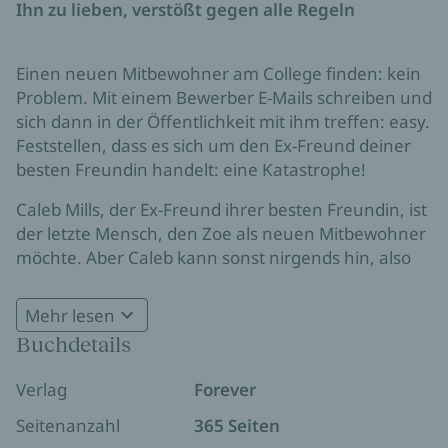
Ihn zu lieben, verstößt gegen alle Regeln
Einen neuen Mitbewohner am College finden: kein
Problem. Mit einem Bewerber E-Mails schreiben und
sich dann in der Öffentlichkeit mit ihm treffen: easy.
Feststellen, dass es sich um den Ex-Freund deiner
besten Freundin handelt: eine Katastrophe!
Caleb Mills, der Ex-Freund ihrer besten Freundin, ist
der letzte Mensch, den Zoe als neuen Mitbewohner
möchte. Aber Caleb kann sonst nirgends hin, also
gibt sie ihm eine Chance. Schließlich leben sie ja nur
zusammen, und das bedeutet nicht, dass sie sich
Mehr lesen
näherkommen müssen. Denn sich in den Ex-Freund
Buchdetails
der besten Freundin zu verlieben, geht gar nicht.
Doch das Herz hält sich nicht an Regeln.
Verlag
Forever
Seitenanzahl
365 Seiten