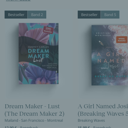
Bestseller
Band 2
Bestseller
Band 5
Dream Maker - Lust
A Girl Named Jos
(The Dream Maker 2)
(Breaking Waves 5
Mailand - San Francisco - Montreal
Breaking Waves
12,90 €
Paperback
15,99 €
Paperback