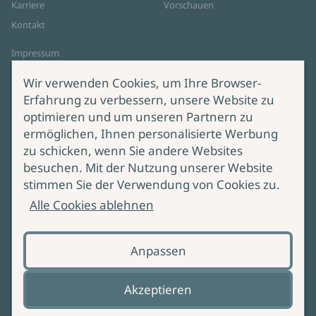
Karriere
Vorschauen
Kontakt
Impressum
Datenschutz
Wir verwenden Cookies, um Ihre Browser-
Cookie-Einstellungen
Erfahrung zu verbessern, unsere Website zu
AGB Online Shop
optimieren und um unseren Partnern zu
ermöglichen, Ihnen personalisierte Werbung
Service
Produktsicherheit
zu schicken, wenn Sie andere Websites
besuchen. Mit der Nutzung unserer Website
Lieferung & Versand
Bei Fragen zur Produktsicherheit
stimmen Sie der Verwendung von Cookies zu.
wenden Sie sich bitte an
Manuskripteinreichung
Alle Cookies ablehnen
produktsicherheit@ullstein.de
Barrierefreiheit
Anpassen
Zahlungsoptionen
Vertrag widerrufen
Akzeptieren