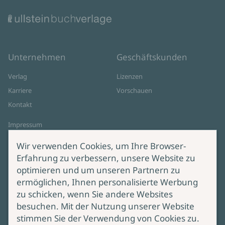
Unternehmen
Geschäftskunden
Verlag
Lizenzen
Karriere
Vorschauen
Kontakt
Impressum
Datenschutz
Wir verwenden Cookies, um Ihre Browser-
Cookie-Einstellungen
Erfahrung zu verbessern, unsere Website zu
AGB Online Shop
optimieren und um unseren Partnern zu
ermöglichen, Ihnen personalisierte Werbung
Service
Produktsicherheit
zu schicken, wenn Sie andere Websites
besuchen. Mit der Nutzung unserer Website
Lieferung & Versand
Bei Fragen zur Produktsicherheit
stimmen Sie der Verwendung von Cookies zu.
wenden Sie sich bitte an