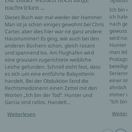
nachwirken ...
Ich bin e
ich habe 
Dieses Buch war mal wieder der Hammer.
nach gele
Man ist ja schon einiges gewohnt bei Chris
gewusst, 
Carter, aber dies hier war ne ganz andere
wird nac
Hausnummer! Es ging, wie auch bei den
Hunter un
anderen Büchern schon, gleich rasant
man lebt 
und spannend los. Am Flughafen wird
Protagon
eine grausam zugerichtete weibliche
beteiligt
Leiche gefunden. Schnell steht fest, dass
Serienmör
es sich um eine entführte Babysitterin
einer ist-
handelt. Bei der Obduktion fand die
ähnlich si
Rechtsmedizinerin einen Zettel mit den
immer wi
Worten „Ich bin der Tod“. Hunter und
"Ich bin…
Garcia sind ratlos. Handelt…
Weiterl
Weiterlesen