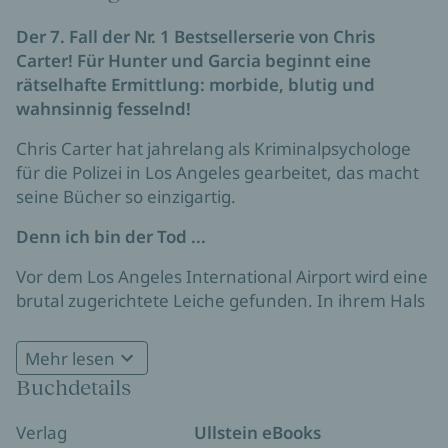
Der 7. Fall der Nr. 1 Bestsellerserie von Chris
Carter! Für Hunter und Garcia beginnt eine
rätselhafte Ermittlung: morbide, blutig und
wahnsinnig fesselnd!
Chris Carter hat jahrelang als Kriminalpsychologe
für die Polizei in Los Angeles gearbeitet, das macht
seine Bücher so einzigartig.
Denn ich bin der Tod ...
Vor dem Los Angeles International Airport wird eine
brutal zugerichtete Leiche gefunden. In ihrem Hals
steckt ein Zettel mit einer Botschaft: Ich bin der Tod.
Profiler Robert Hunter ist der Einzige, der den Täter
Mehr lesen
finden kann. Bald hat er einen Verdacht. Doch da
Buchdetails
taucht eine weitere Leiche auf. Ein grausames Spiel
beginnt …
Verlag
Ullstein eBooks