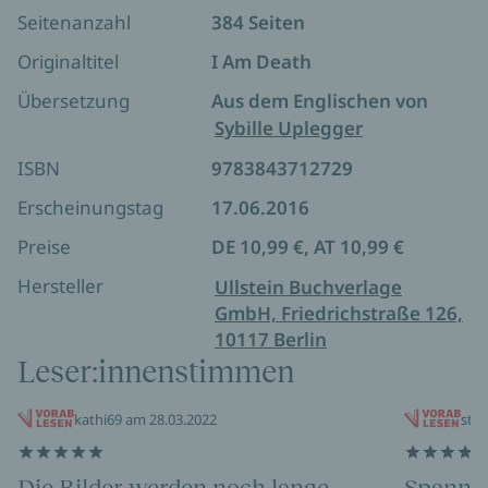
»
I am death
ist nicht nur spannend, sondern hat auch
Seitenanzahl
384 Seiten
einen Plot-Twist mit dem man wirklich gar nicht
Originaltitel
I Am Death
rechnet. Echt TOP« Amazon-Kundin
Übersetzung
Aus dem Englischen von
»Alle Bücher von Chris Carter sind der Hammer.
Sybille Uplegger
Natürlich nichts für schwache Nerven, denn jedes Buch
ist wirklich brutal. Aber er schreibt so fesselnd und
ISBN
9783843712729
spannend, dass man davon einfach nicht weg kommt.«
Erscheinungstag
17.06.2016
Amazon-Kundin
Preise
DE 10,99 €, AT 10,99 €
*** Blutige Psycho-Spannung vom Feinsten. Ein
Muss für Chris-Carter-Fans! ***
Hersteller
Ullstein Buchverlage
GmbH, Friedrichstraße 126,
10117 Berlin
Leser:innenstimmen
kathi69 am 28.03.2022
stör
Die Bilder werden noch lange
Spannun