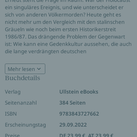
ein singuläres Ereignis, und wie unterscheidet er
sich von anderen Völkermorden? Heute geht es
nicht mehr um den Vergleich mit den stalinschen
Gräueln wie noch beim ersten Historikerstreit
1986/87. Das drängende Problem der Gegenwart
ist: Wie kann eine Gedenkkultur aussehen, die auch
die lange verdrängten deutschen
Kolonialverbrechen einbezieht?
Mehr lesen
Mit Beiträgen von Emily Dische-Becker, Omer
Buchdetails
Bartov, Yehuda Bauer, Sebastian Conrad, Mischa
Gabowitsch, Mario Keßler, Sami Khatib, Volkhard
Verlag
Ullstein eBooks
Knigge, Per Leo, Eva Menasse, A. Dirk Moses, Jan
Philipp Reemtsma, Ingo Schulze, Fabian Wolff und
Seitenanzahl
384 Seiten
Benjamin Zachariah.
ISBN
9783843727662
Erscheinungstag
29.09.2022
Preise
DE 23,99 €, AT 23,99 €