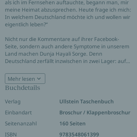
als ich im Fernsehen auftauchte, begann man, mir
meine Heimat abzusprechen. Heute frage ich mich:
In welchem Deutschland möchte ich und wollen wir
eigentlich leben?“
Nicht nur die Kommentare auf ihrer Facebook-
Seite, sondern auch andere Symptome in unserem
Land machen Dunja Hayali Sorge. Denn
Deutschland zerfällt inzwischen in zwei Lager: auf
der einen Seite die Befürworter, auf der anderen
Seite die erbitterten Gegner einer offenen,
Mehr lesen
pluralistischen, freiheitlichen Gesellschaft. Immer
Buchdetails
mehr Menschen haben das Vertrauen in unsere
Politiker und Medien verloren und fühlen sich von
Verlag
Ullstein Taschenbuch
Neuentwicklungen bedroht – zuvorderst von der
zunehmenden Migration. Doch Deutschland ist nun
Einbandart
Broschur / Klappenbroschur
mal ein Einwanderungsland, in dem Menschen aus
Seitenanzahl
160 Seiten
unterschiedlichsten Kulturkreisen eine neue
Heimat suchen. Und: Wer Deutschland als Heimat
ISBN
9783548061399