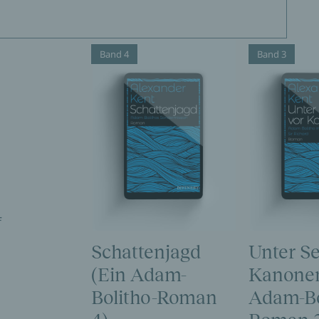
Band 4
Band 3
f
Schattenjagd
Unter Se
(Ein Adam-
Kanonen
Bolitho-Roman
Adam-Bo