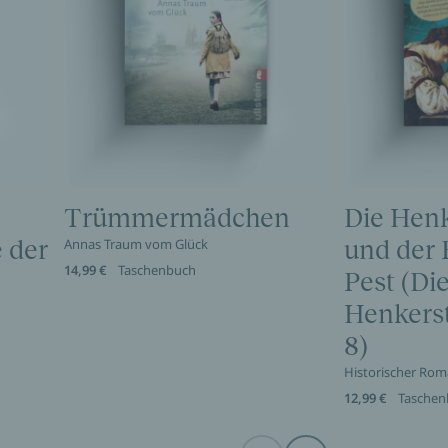
Trümmermädchen
Die Henk
 der
Annas Traum vom Glück
und der 
14,99 €
Taschenbuch
Pest (Di
Henkers
8)
Historischer Ro
12,99 €
Taschen