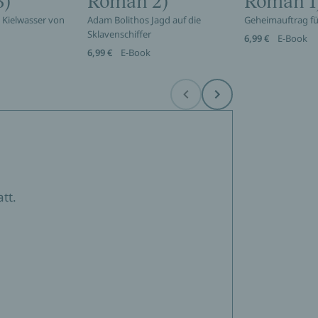
3)
Roman 2)
Roman 1
 Kielwasser von
Adam Bolithos Jagd auf die
Geheimauftrag fü
Sklavenschiffer
6,99 €
E-Book
6,99 €
E-Book
Before
Next
tt.