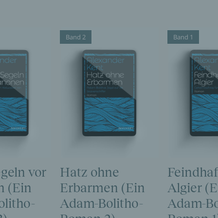
Band 2
Band 1
geln vor
Hatz ohne
Feindha
 (Ein
Erbarmen (Ein
Algier (E
litho-
Adam-Bolitho-
Adam-Bo