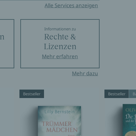
Alle Services anzeigen
Informationen zu
en
Rechte &
Lizenzen
Mehr erfahren
Mehr dazu
Bestseller
Bestseller
B