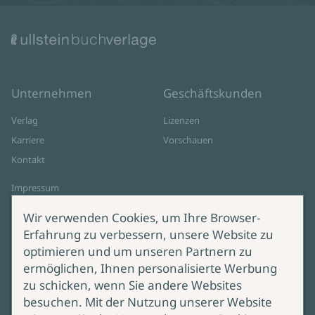
Unternehmen
Geschäftskunden
Verlag
Lizenzen
Karriere
Vorschauen
Kontakt
Impressum
Datenschutz
Wir verwenden Cookies, um Ihre Browser-
Cookie-Einstellungen
Erfahrung zu verbessern, unsere Website zu
AGB Online Shop
optimieren und um unseren Partnern zu
ermöglichen, Ihnen personalisierte Werbung
Service
Produktsicherheit
zu schicken, wenn Sie andere Websites
besuchen. Mit der Nutzung unserer Website
Lieferung & Versand
Bei Fragen zur Produktsicherheit