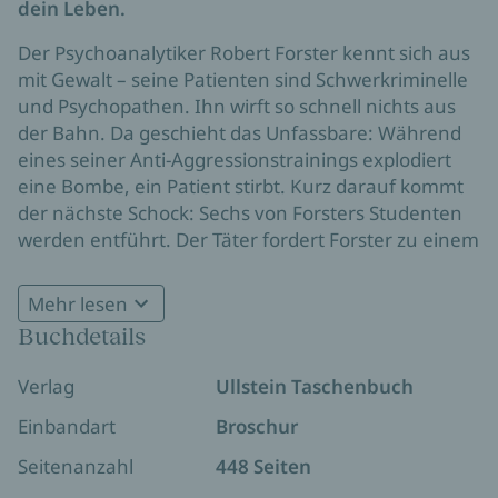
dein Leben.
Der Psychoanalytiker Robert Forster kennt sich aus
mit Gewalt – seine Patienten sind Schwerkriminelle
und Psychopathen. Ihn wirft so schnell nichts aus
der Bahn. Da geschieht das Unfassbare: Während
eines seiner Anti-Aggressionstrainings explodiert
eine Bombe, ein Patient stirbt. Kurz darauf kommt
der nächste Schock: Sechs von Forsters Studenten
werden entführt. Der Täter fordert Forster zu einem
makabren Spiel um das Leben der Menschen auf. Er
droht, jeden Tag einen von ihnen brutal zu töten,
Mehr lesen
wenn Forster nicht mitmacht. Forster begreift, dass
Buchdetails
nur er die Studenten retten kann – und dass der
Täter jemand sein muss, der ihn kennt.
Verlag
Ullstein Taschenbuch
Einbandart
Broschur
Seitenanzahl
448 Seiten