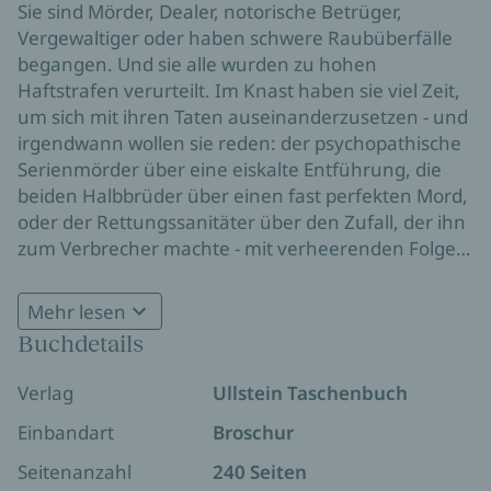
Sie sind Mörder, Dealer, notorische Betrüger,
Vergewaltiger oder haben schwere Raubüberfälle
begangen. Und sie alle wurden zu hohen
Haftstrafen verurteilt. Im Knast haben sie viel Zeit,
um sich mit ihren Taten auseinanderzusetzen - und
irgendwann wollen sie reden: der psychopathische
Serienmörder über eine eiskalte Entführung, die
beiden Halbbrüder über einen fast perfekten Mord,
oder der Rettungssanitäter über den Zufall, der ihn
zum Verbrecher machte - mit verheerenden Folgen.
Sie alle vertrauen sich Joe Bausch an und lassen ihn
tief in den Abgrund ihrer Seele blicken. Die besten
Mehr lesen
dieser Geschichten hat er hier aufgeschrieben.
Buchdetails
Wahre Geschichten, die unter die Haut gehen.
Verlag
Ullstein Taschenbuch
Einbandart
Broschur
Seitenanzahl
240 Seiten