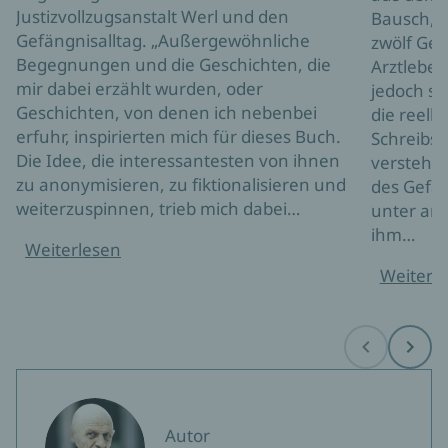
Justizvollzugsanstalt Werl und den
Bausch, A
Gefängnisalltag. „Außergewöhnliche
zwölf Ges
Begegnungen und die Geschichten, die
Arztleben
mir dabei erzählt wurden, oder
jedoch so
Geschichten, von denen ich nebenbei
die reell
erfuhr, inspirierten mich für dieses Buch.
Schreibst
Die Idee, die interessantesten von ihnen
versteht e
zu anonymisieren, zu fiktionalisieren und
des Gefän
weiterzuspinnen, trieb mich dabei…
unter an
ihm…
Weiterlesen
Weiterl
Before
Next
Autor