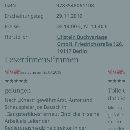
ISBN
9783548061108
Erscheinungstag
29.11.2019
Preise
DE 14,00 €, AT 14,40 €
Hersteller
Ullstein Buchverlage
GmbH, Friedrichstraße 126,
10117 Berlin
Leser:innenstimmen
leselaune am 26.04.2019
leni
gelungen
Tolle u
die Gef
Nach „Knast“ gewährt Arzt, Autor und
Schauspieler Joe Bausch in
Mir hat d
„Gangsterblues“ erneut Einblicke in seine
gefallen.
Arbeit als Leitender
mit für 
Regierungsmedizinaldirektor in der
aus dem G