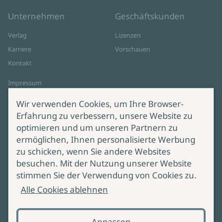
Unternehmen
Geschäftskunden
Verlag
Lizenzen
Karriere
Vorschauen
Kontakt
Impressum
Datenschutz
Wir verwenden Cookies, um Ihre Browser-
Cookie-Einstellungen
Erfahrung zu verbessern, unsere Website zu
AGB Online Shop
optimieren und um unseren Partnern zu
ermöglichen, Ihnen personalisierte Werbung
Service
Produktsicherheit
zu schicken, wenn Sie andere Websites
besuchen. Mit der Nutzung unserer Website
Lieferung & Versand
Bei Fragen zur Produktsicherheit
stimmen Sie der Verwendung von Cookies zu.
wenden Sie sich bitte an
Manuskripteinreichung
Alle Cookies ablehnen
produktsicherheit@ullstein.de
Barrierefreiheit
Anpassen