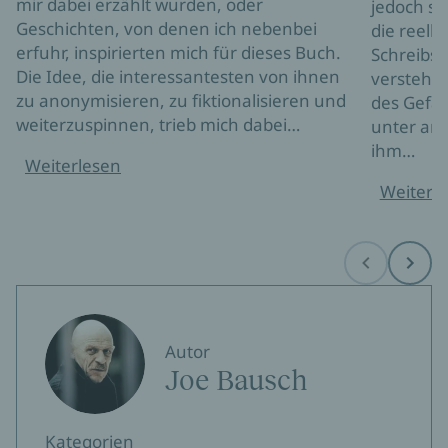
mir dabei erzählt wurden, oder
jedoch so
Geschichten, von denen ich nebenbei
die reell
erfuhr, inspirierten mich für dieses Buch.
Schreibst
Die Idee, die interessantesten von ihnen
versteht e
zu anonymisieren, zu fiktionalisieren und
des Gefän
weiterzuspinnen, trieb mich dabei…
unter an
ihm…
Weiterlesen
Weiterl
Before
Next
Autor
Joe Bausch
Kategorien