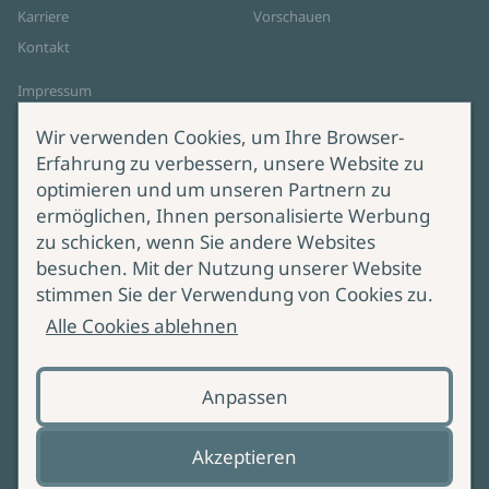
Karriere
Vorschauen
Kontakt
Impressum
Datenschutz
Wir verwenden Cookies, um Ihre Browser-
Cookie-Einstellungen
Erfahrung zu verbessern, unsere Website zu
AGB Online Shop
optimieren und um unseren Partnern zu
ermöglichen, Ihnen personalisierte Werbung
Service
Produktsicherheit
zu schicken, wenn Sie andere Websites
besuchen. Mit der Nutzung unserer Website
Lieferung & Versand
Bei Fragen zur Produktsicherheit
stimmen Sie der Verwendung von Cookies zu.
wenden Sie sich bitte an
Manuskripteinreichung
Alle Cookies ablehnen
produktsicherheit@ullstein.de
Barrierefreiheit
Anpassen
Zahlungsoptionen
Vertrag widerrufen
Akzeptieren