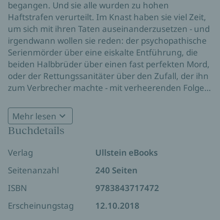
begangen. Und sie alle wurden zu hohen
Haftstrafen verurteilt. Im Knast haben sie viel Zeit,
um sich mit ihren Taten auseinanderzusetzen - und
irgendwann wollen sie reden: der psychopathische
Serienmörder über eine eiskalte Entführung, die
beiden Halbbrüder über einen fast perfekten Mord,
oder der Rettungssanitäter über den Zufall, der ihn
zum Verbrecher machte - mit verheerenden Folgen.
Sie alle vertrauen sich Joe Bausch an und lassen ihn
tief in den Abgrund ihrer Seele blicken. Die besten
Mehr lesen
dieser Geschichten hat er hier aufgeschrieben.
Buchdetails
Wahre Geschichten, die unter die Haut gehen.
Verlag
Ullstein eBooks
Seitenanzahl
240 Seiten
ISBN
9783843717472
Erscheinungstag
12.10.2018