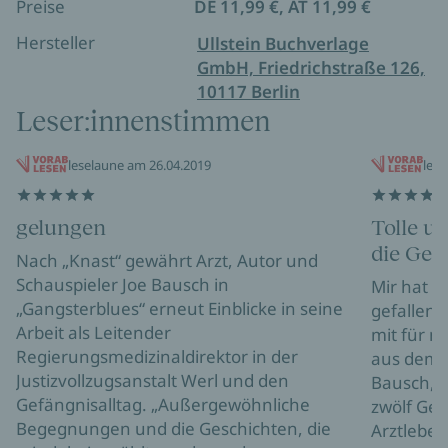
Preise
DE 11,99 €, AT 11,99 €
Hersteller
Ullstein Buchverlage
GmbH, Friedrichstraße 126,
10117 Berlin
Leser:innenstimmen
leselaune am 26.04.2019
leni
gelungen
Tolle u
die Gef
Nach „Knast“ gewährt Arzt, Autor und
Schauspieler Joe Bausch in
Mir hat d
„Gangsterblues“ erneut Einblicke in seine
gefallen.
Arbeit als Leitender
mit für 
Regierungsmedizinaldirektor in der
aus dem G
Justizvollzugsanstalt Werl und den
Bausch, A
Gefängnisalltag. „Außergewöhnliche
zwölf Ges
Begegnungen und die Geschichten, die
Arztleben