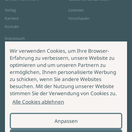
Verlag
Lizenzen
Karriere
Vorschauen
Kontakt
Impressum
Datenschutz
Wir verwenden Cookies, um Ihre Browser-
Cookie-Einstellungen
Erfahrung zu verbessern, unsere Website zu
AGB Online Shop
optimieren und um unseren Partnern zu
ermöglichen, Ihnen personalisierte Werbung
Service
Produktsicherheit
zu schicken, wenn Sie andere Websites
besuchen. Mit der Nutzung unserer Website
Lieferung & Versand
Bei Fragen zur Produktsicherheit
stimmen Sie der Verwendung von Cookies zu.
wenden Sie sich bitte an
Manuskripteinreichung
Alle Cookies ablehnen
produktsicherheit@ullstein.de
Barrierefreiheit
Anpassen
Zahlungsoptionen
Vertrag widerrufen