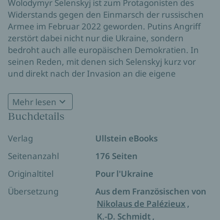
Wolodymyr Selenskyj ist zum Protagonisten des
Widerstands gegen den Einmarsch der russischen
Armee im Februar 2022 geworden. Putins Angriff
zerstört dabei nicht nur die Ukraine, sondern
bedroht auch alle europäischen Demokratien. In
seinen Reden, mit denen sich Selenskyj kurz vor
und direkt nach der Invasion an die eigene
Bevölkerung wie auch an andere Staaten und selbst
an die Russen richtete, erweist er sich als
Mehr lesen
standhafter Verteidiger seines Landes und der
Buchdetails
durch diesen Krieg gefährdeten Werte wie Freiheit,
Demokratie und Menschlichkeit.
Verlag
Ullstein eBooks
Alle Erlöse aus dem Verkauf dieses Werkes fließen
Seitenanzahl
176 Seiten
an eine von der ukrainischen Botschaft in Paris
beauftragte Organisation zur Unterstützung der
Originaltitel
Pour l'Ukraine
ukrainischen Bevölkerung.
Übersetzung
Aus dem Französischen von
Nikolaus de Palézieux
,
K.-D. Schmidt
,