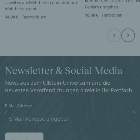
kommen, im Gespräch bleibe
... weil es um Mehrheiten und nicht um
Fehlern umgehen
Wahrheiten geht
18,00 €
Hardcover
14,99 €
Taschenbuch
Before
Next
Newsletter & Social Media
News aus dem Ullstein-Universum und die
neuesten Veröffentlichungen direkt in Ihr Postfach.
E-Mail Adresse