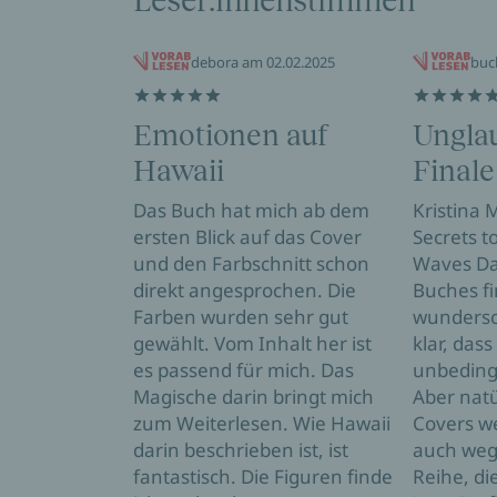
Leser:innenstimmen
debora am 02.02.2025
buc
Emotionen auf
Unglau
Hawaii
Finale
Das Buch hat mich ab dem
Kristina 
ersten Blick auf das Cover
Secrets t
und den Farbschnitt schon
Waves Da
direkt angesprochen. Die
Buches fi
Farben wurden sehr gut
wundersc
gewählt. Vom Inhalt her ist
klar, dass
es passend für mich. Das
unbeding
Magische darin bringt mich
Aber natü
zum Weiterlesen. Wie Hawaii
Covers w
darin beschrieben ist, ist
auch weg
fantastisch. Die Figuren finde
Reihe, die