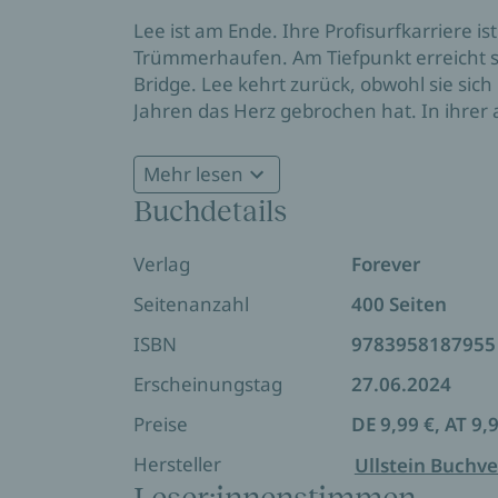
Lee ist am Ende. Ihre Profisurfkarriere is
Trümmerhaufen. Am Tiefpunkt erreicht s
Bridge. Lee kehrt zurück, obwohl sie sich
Jahren das Herz gebrochen hat. In ihrer a
vermeintlich leerem Ferienhaus ein, doch 
dort erwarten sie auch ihre Freundinnen
Mehr lesen
jenem Sommer, in dem Josie spurlos versc
Buchdetails
Verlag
Forever
Jetzt neu: Kehre zurück nach Harbour Brid
Seitenanzahl
400 Seiten
Averys Geschichte: Breaking Waves - One Se
ISBN
9783958187955
Isabellas Geschichte: Breaking Waves - Two L
Erscheinungstag
27.06.2024
Odinas Geschichte: Breaking Waves - Three T
Preise
DE 9,99 €, AT 9,
Lees Geschichte: Breaking Waves - Four Secr
Hersteller
Ullstein Buchve