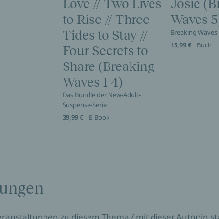
Love // Two Lives
Josie (B
to Rise // Three
Waves 5
Tides to Stay //
Breaking Waves
15,99 €
Buch
Four Secrets to
Share (Breaking
Waves 1-4)
Das Bundle der New-Adult-
Suspense-Serie
39,99 €
E-Book
tungen
Veranstaltungen zu diesem Thema / mit dieser Autor:in sta