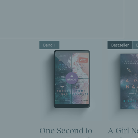
Band 1
Bestseller
One Second to
A Girl 