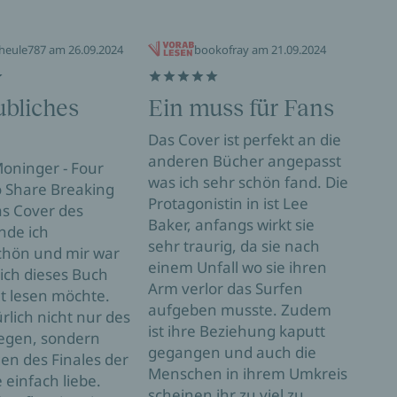
heule787 am 26.09.2024
bookofray am 21.09.2024
bliches
Ein muss für Fans
EI
Das Cover ist perfekt an die
ÜB
anderen Bücher angepasst
Moninger - Four
ES
was ich sehr schön fand. Die
o Share Breaking
Protagonistin in ist Lee
BR
s Cover des
Baker, anfangs wirkt sie
nde ich
WA
sehr traurig, da sie nach
hön und mir war
einem Unfall wo sie ihren
„Fou
 ich dieses Buch
Arm verlor das Surfen
Kris
t lesen möchte.
aufgeben musste. Zudem
von 
rlich nicht nur des
ist ihre Beziehung kaputt
letz
egen, sondern
gegangen und auch die
Die 
en des Finales der
Menschen in ihrem Umkreis
nach
 einfach liebe.
scheinen ihr zu viel zu