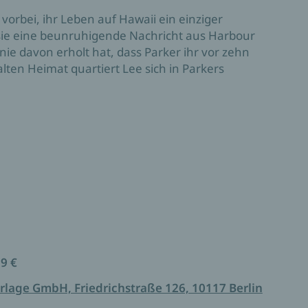
t vorbei, ihr Leben auf Hawaii ein einziger
ie eine beunruhigende Nachricht aus Harbour
 nie davon erholt hat, dass Parker ihr vor zehn
lten Heimat quartiert Lee sich in Parkers
auf der Insel lauern nicht nur verletzte Gefühle,
 von damals, denen sie nie gestanden hat, was in
hwand, wirklich passiert ist …
ge in
A Girl Named Josie
cond to Love
ives to Rise
ides to Stay
99 €
ets to Share
rlage GmbH, Friedrichstraße 126, 10117 Berlin