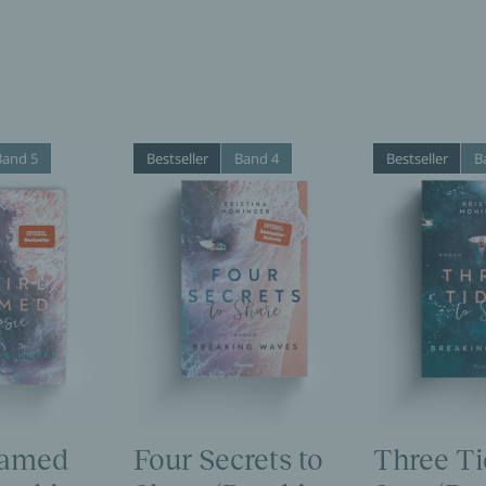
Band 5
Bestseller
Band 4
Bestseller
B
Named
Four Secrets to
Three Ti