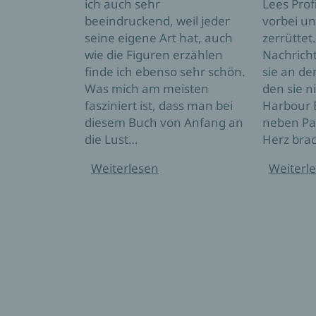
ich auch sehr
Lees Profi
beeindruckend, weil jeder
vorbei un
seine eigene Art hat, auch
zerrüttet.
wie die Figuren erzählen
Nachricht
finde ich ebenso sehr schön.
sie an de
Was mich am meisten
den sie n
fasziniert ist, dass man bei
Harbour B
diesem Buch von Anfang an
neben Par
die Lust…
Herz bra
Weiterlesen
Weiterl