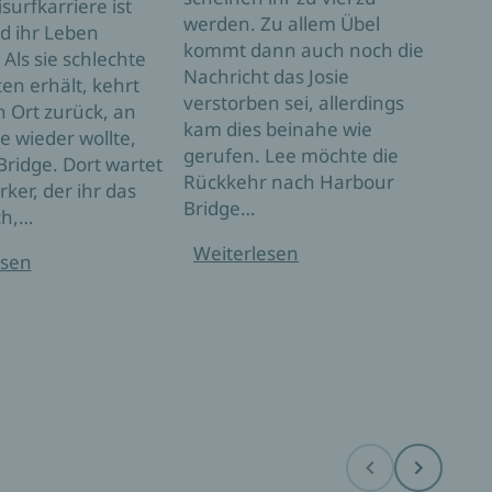
alte
surfkarriere ist
werden. Zu allem Übel
nich
d ihr Leben
kommt dann auch noch die
sond
 Als sie schlechte
Nachricht das Josie
Mark
en erhält, kehrt
verstorben sei, allerdings
meis
n Ort zurück, an
kam dies beinahe wie
Surf
ie wieder wollte,
gerufen. Lee möchte die
Herz
ridge. Dort wartet
Rückkehr nach Harbour
verb
ker, der ihr das
Bridge…
eine
ch,…
zu v
Weiterlesen
esen
berü
Dyna
Park
eins
Wei
Before
Next