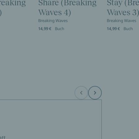
reaking
Share (Breaking
Stay (Br
)
Waves 4)
Waves 3
Breaking Waves
Breaking Waves
14,99 €
Buch
14,99 €
Buch
Before
Next
tt.