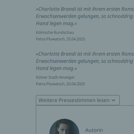
»Charlotte Brandi ist mit ihrem ersten Ro
Erwachsenwerden gelungen, so schnoddrig 
Hand legen mag.«
Kölnische Rundschau
Petra Pluwatsch, 25.04.2025
»Charlotte Brandi ist mit ihrem ersten Ro
Erwachsenwerden gelungen, so schnoddrig 
Hand legen mag.«
Kölner Stadt-Anzeiger
Petra Pluwatsch, 25.04.2025
»Die große Stadt mit kleinem Ego ist dabei n
Weitere Pressestimmen lesen
großer Dortmund-Roman.«
bodo Straßenmagazin
»Fischtage ist ein Coming-of-Age-Roman, in 
Autorin