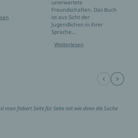
unerwartete
Teen
Freundschaften. Das Buch
vor 
ist aus Sicht der
esen
Fami
Jugendlichen in ihrer
wied
Sprache…
Hera
Und 
Weiterlesen
Wei
Before
Next
d man fiebert Seite für Seite mit wie denn die Suche