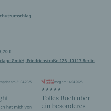
nterschiedlichsten Lebenswelten zu bewegen,
st eine glückliche Fügung für uns alle.« Danger
Schutzumschlag
3,70 €
rlage GmbH, Friedrichstraße 126, 10117 Berlin
enprinz am 21.04.2025
meg am 14.04.2025
ght
Tolles Buch über
Au
ein besonderes
na
uch hat mich von