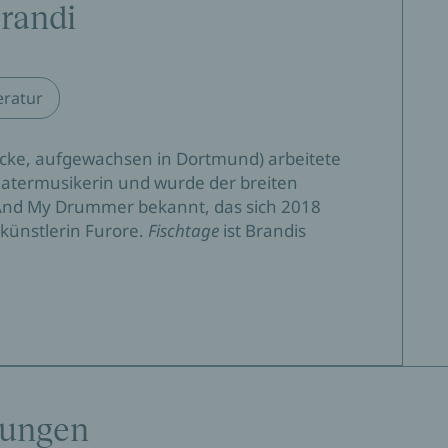
t.«
Brandi
ndes Buch.«
eratur
ecke, aufgewachsen in Dortmund) arbeitete
 nur einen Roman geschrieben sondern auch eine neue
eatermusikerin und wurde der breiten
t. Ihre Sprache ist direkt doch voller poetischer
e And My Drummer bekannt, das sich 2018
rt zugleich.«
okünstlerin Furore.
Fischtage
ist Brandis
er Gefühle zum Klingen bringt.«
tungen