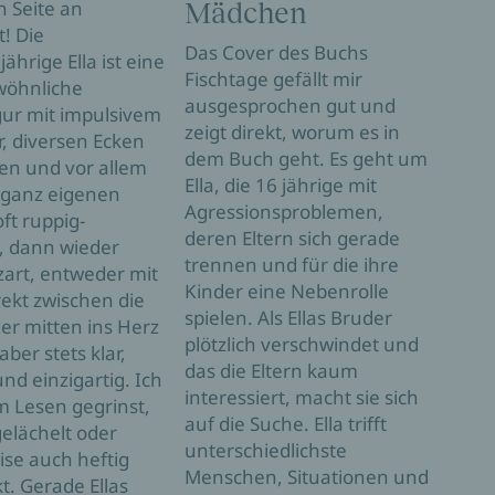
n Seite an
Mädchen
ve
t! Die
Bru
Das Cover des Buchs
ährige Ella ist eine
Fischtage gefällt mir
sel
öhnliche
ausgesprochen gut und
ur mit impulsivem
Zunä
zeigt direkt, worum es in
, diversen Ecken
hat 
dem Buch geht. Es geht um
en und vor allem
gefa
Ella, die 16 jährige mit
 ganz eigenen
dem 
Agressionsproblemen,
ft ruppig-
supe
deren Eltern sich gerade
, dann wieder
Gesi
trennen und für die ihre
zart, entweder mit
mir 
Kinder eine Nebenrolle
ekt zwischen die
Prota
spielen. Als Ellas Bruder
r mitten ins Herz
vorge
plötzlich verschwindet und
aber stets klar,
imme
das die Eltern kaum
und einzigartig. Ich
gela
interessiert, macht sie sich
 Lesen gegrinst,
Wuta
auf die Suche. Ella trifft
gelächelt oder
wirk
unterschiedlichste
ise auch heftig
und 
Menschen, Situationen und
t. Gerade Ellas
Neb