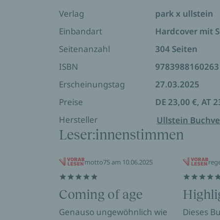
»Dass Charlottes Talent, sich in den u
Verlag
park x ullstein
endlich zu einem Roman geworden ist, i
Einbandart
Hardcover mit 
Dan
Seitenanzahl
304 Seiten
ISBN
9783988160263
Erscheinungstag
27.03.2025
Preise
DE 23,00 €, AT 2
Hersteller
Ullstein Buchve
Leser:innenstimmen
motto75 am 10.06.2025
reg
Coming of age
Highli
Genauso ungewöhnlich wie
Dieses B