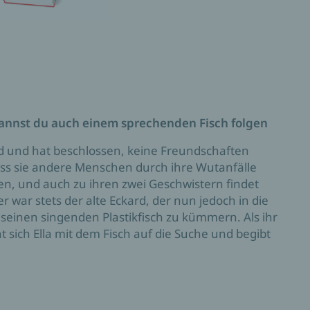
nnst du auch einem sprechenden Fisch folgen
nd und hat beschlossen, keine Freundschaften
dass sie andere Menschen durch ihre Wutanfälle
den, und auch zu ihren zwei Geschwistern findet
r war stets der alte Eckard, der nun jedoch in die
m seinen singenden Plastikfisch zu kümmern. Als ihr
 sich Ella mit dem Fisch auf die Suche und begibt
iner Aldi-Tüte, zu viel Mut und zu wenig Angst.
iteratur endlich wieder bockig.« Ilona