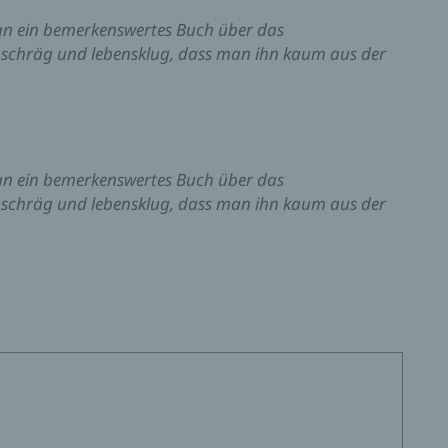
man ein bemerkenswertes Buch über das
schräg und lebensklug, dass man ihn kaum aus der
man ein bemerkenswertes Buch über das
schräg und lebensklug, dass man ihn kaum aus der
icht Kulisse, sondern Hauptakteur: „Fischtage“ ist ein
dem wir Ella kennenlernen, 16 Jahre alt und