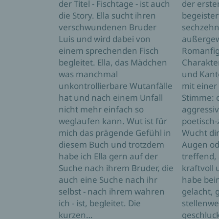
der Titel - Fischtage - ist auch
der erste
die Story. Ella sucht ihren
begeister
verschwundenen Bruder
sechzehnj
Luis und wird dabei von
außergew
einem sprechenden Fisch
Romanfig
begleitet. Ella, das Mädchen
Charakter
was manchmal
und Kant
unkontrollierbare Wutanfälle
mit einer
hat und nach einem Unfall
Stimme: o
nicht mehr einfach so
aggressiv
weglaufen kann. Wut ist für
poetisch-
mich das prägende Gefühl in
Wucht dir
diesem Buch und trotzdem
Augen ode
habe ich Ella gern auf der
treffend, 
Suche nach ihrem Bruder, die
kraftvoll 
auch eine Suche nach ihr
habe beim
selbst - nach ihrem wahren
gelacht, 
ich - ist, begleitet. Die
stellenwe
kurzen…
geschluck