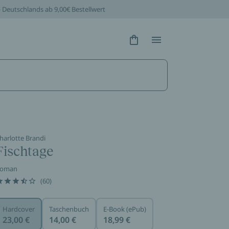
b Deutschlands ab 9,00€ Bestellwert
Hidden Text
Hidden Text
harlotte Brandi
Fischtage
oman
(60)
Hardcover
Taschenbuch
E-Book (ePub)
23,00 €
14,00 €
18,99 €