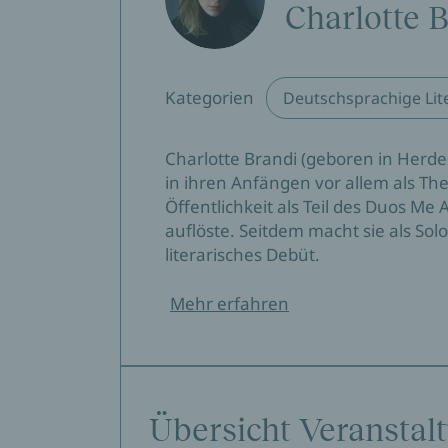
ausgestattet mit einer enormen Portion Wu
Charlotte 
Radio 3
»Ein zartes und gleichzeitig sehr, sehr wüte
Kategorien
Deutschsprachige Lit
RBB Radio Eins Live
Charlotte Brandi (geboren in Herd
»Mit Fischtage hat Charlotte Brandi nicht
in ihren Anfängen vor allem als Th
künstlerische Ausdrucksform für sich entdeck
Öffentlichkeit als Teil des Duos M
Bilder. Die Geschichte überrascht und berüh
auflöste. Seitdem macht sie als Sol
SWR Aktuell
literarisches Debüt.
Helen Roth, 27.03.2025
Mehr erfahren
»Starkes Debüt einer Musikerin, die auch hi
Brigitte
Angela Wittmann, 26.03.2025
Übersicht Veranstal