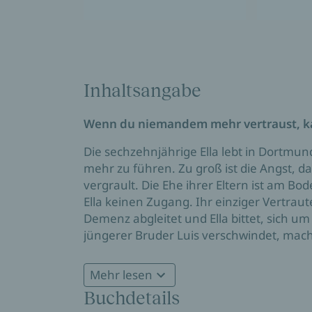
Inhaltsangabe
Wenn du niemandem mehr vertraust, ka
Die sechzehnjährige Ella lebt in Dortmu
mehr zu führen. Zu groß ist die Angst, 
vergrault. Die Ehe ihrer Eltern ist am Bo
Ella keinen Zugang. Ihr einziger Vertraute
Demenz abgleitet und Ella bittet, sich u
jüngerer Bruder Luis verschwindet, macht
sich in große Gefahr – ausgestattet mit e
Mehr lesen
»Charlotte Brandi macht die deutsche L
Buchdetails
Hartmann