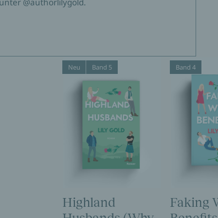
unter @authorlilygold.
Neu
Band 5
Band 4
Highland
Faking 