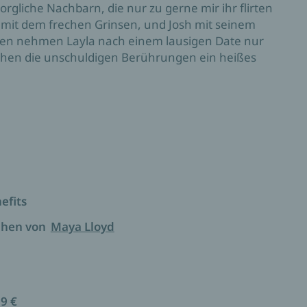
rgliche Nachbarn, die nur zu gerne mir ihr flirten
 mit dem frechen Grinsen, und Josh mit seinem
sen nehmen Layla nach einem lausigen Date nur
achen die unschuldigen Berührungen ein heißes
ke, der Dritte im Bunde, ausgerechnet Laylas
i den Fake-Dates mitzumachen …
cy Reverse-Harem-Romance.
efits
chen von
Maya Lloyd
99 €