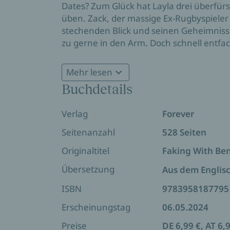
Dates? Zum Glück hat Layla drei überfürso
üben. Zack, der massige Ex-Rugbyspieler
stechenden Blick und seinen Geheimnis
zu gerne in den Arm. Doch schnell entf
Feuer zwischen ihnen – wäre da nicht Lu
ehemaliger Lehrer, der sich weigert, be
Mehr lesen
FAKING WITH BENEFITS
ist eine extra spi
Buchdetails
Mit Bonus-Epilog!
Verlag
Forever
Seitenanzahl
528 Seiten
Noch mehr Bücher von Lily Gold:
Originaltitel
Faking With Ben
Three Swedish Mountain Men
Übersetzung
Aus dem Englis
Triple Duty Bodyguards
ISBN
9783958187795
Nanny for the Neighbors
Erscheinungstag
06.05.2024
Preise
DE 6,99 €, AT 6,