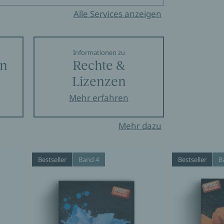
Alle Services anzeigen
Informationen zu
en
Rechte &
Lizenzen
Mehr erfahren
Mehr dazu
Bestseller
Band 4
Bestseller
B