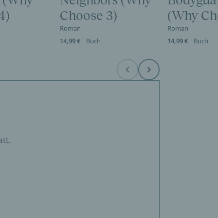
s (Why
Neighbors (Why
Bodygua
4)
Choose 3)
(Why Ch
Roman
Roman
14,99 €
Buch
14,99 €
Buch
Before
Next
tt.