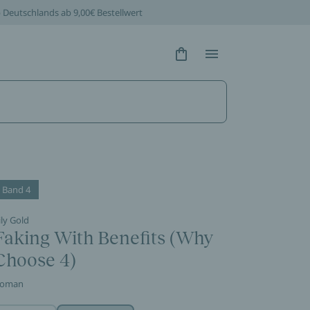
b Deutschlands ab 9,00€ Bestellwert
Hidden Text
Hidden Text
Band 4
ily Gold
Faking With Benefits (Why
Choose 4)
oman