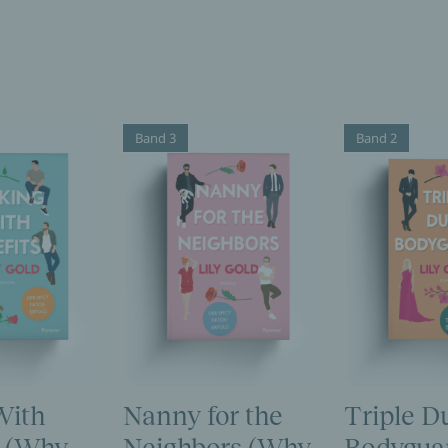
Band 3
Band 2
With
Nanny for the
Triple D