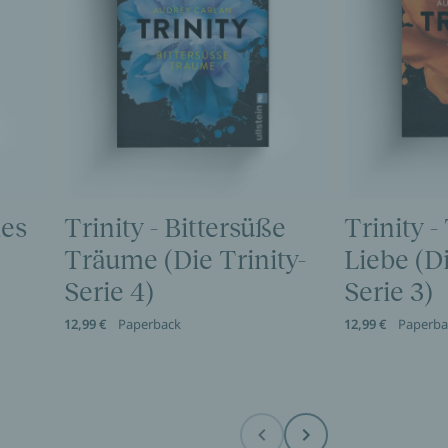
des
Trinity - Bittersüße
Trinity -
Träume (Die Trinity-
Liebe (Di
Serie 4)
Serie 3)
12,99 €
Paperback
12,99 €
Paperba
Before
Next