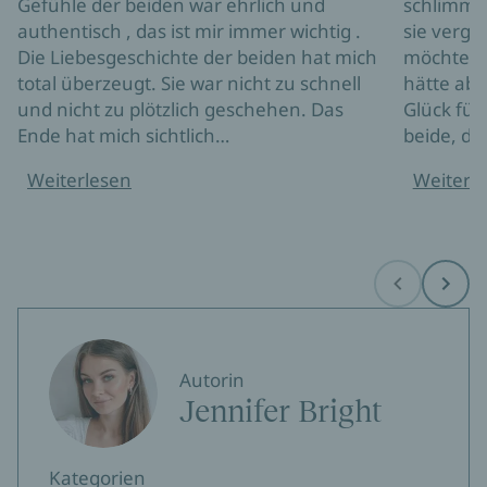
Gefühle der beiden war ehrlich und
schlimme 
authentisch , das ist mir immer wichtig .
sie verg
Die Liebesgeschichte der beiden hat mich
möchte si
total überzeugt. Sie war nicht zu schnell
hätte ab
und nicht zu plötzlich geschehen. Das
Glück für
Ende hat mich sichtlich…
beide, da
Weiterlesen
Weiterl
Before
Next
Autorin
Jennifer Bright
Kategorien