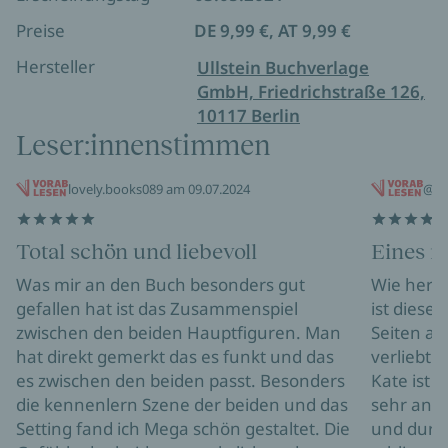
verwirklichen, muss Kate mit Aidan
Preise
DE 9,99 €, AT 9,99 €
zusammenarbeiten. Dabei kommen sie einander
gefährlich nahe. Doch Kate kann es sich nicht
Hersteller
Ullstein Buchverlage
leisten, dass jemand einen Blick hinter ihre Fassade
GmbH, Friedrichstraße 126,
wirft und entdeckt, dass ihre Seele in Scherben liegt
10117 Berlin
…
Leser:innenstimmen
lovely.books089 am 09.07.2024
@bi
Total schön und liebevoll
Eines m
Was mir an den Buch besonders gut
Wie herzz
gefallen hat ist das Zusammenspiel
ist diese
zwischen den beiden Hauptfiguren. Man
Seiten an
hat direkt gemerkt das es funkt und das
verliebt.
es zwischen den beiden passt. Besonders
Kate ist s
die kennenlern Szene der beiden und das
sehr ang
Setting fand ich Mega schön gestaltet. Die
und durch