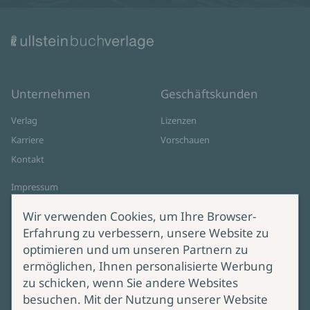
Unternehmen
Geschäftskunden
Verlag
Lizenzen
Karriere
Vorschauen
Kontakt
Impressum
Datenschutz
Wir verwenden Cookies, um Ihre Browser-
Cookie-Einstellungen
Erfahrung zu verbessern, unsere Website zu
AGB Online Shop
optimieren und um unseren Partnern zu
ermöglichen, Ihnen personalisierte Werbung
Service
Produktsicherheit
zu schicken, wenn Sie andere Websites
besuchen. Mit der Nutzung unserer Website
Lieferung & Versand
Bei Fragen zur Produktsicherheit