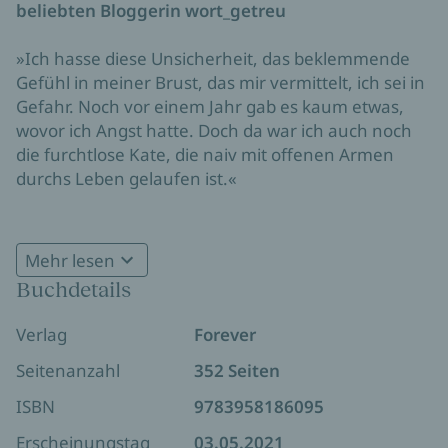
beliebten Bloggerin wort_getreu
»Ich hasse diese Unsicherheit, das beklemmende
Gefühl in meiner Brust, das mir vermittelt, ich sei in
Gefahr. Noch vor einem Jahr gab es kaum etwas,
wovor ich Angst hatte. Doch da war ich auch noch
die furchtlose Kate, die naiv mit offenen Armen
durchs Leben gelaufen ist.«
Offen, optimistisch, lebensfroh – das ist Kate. Bis ein
zutiefst traumatisches Erlebnis sie aus der Bahn
Mehr lesen
wirft. Sie bricht das College in London ab und zieht
Buchdetails
sich zurück. Nur eines hält sie aufrecht: ihr Traum
vom eigenen Café. Als sie die Chance bekommt,
Verlag
Forever
einen kleinen Laden in London zu mieten, setzt sie
alles auf eine Karte. Doch sie hat die Rechnung
Seitenanzahl
352 Seiten
ohne Aidan gemacht. Der Neffe der Inhaberin
ISBN
9783958186095
möchte das Geschäft in einen Buchladen
verwandeln. Um ihren Traum zu
Erscheinungstag
03.05.2021