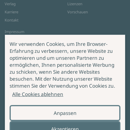
Verlag
Lizenzen
Karriere
Vorschauen
Kontakt
Impressum
Datenschutz
Wir verwenden Cookies, um Ihre Browser-
Cookie-Einstellungen
Erfahrung zu verbessern, unsere Website zu
AGB Online Shop
optimieren und um unseren Partnern zu
ermöglichen, Ihnen personalisierte Werbung
Service
Produktsicherheit
zu schicken, wenn Sie andere Websites
besuchen. Mit der Nutzung unserer Website
Lieferung & Versand
Bei Fragen zur Produktsicherheit
stimmen Sie der Verwendung von Cookies zu.
wenden Sie sich bitte an
Manuskripteinreichung
Alle Cookies ablehnen
produktsicherheit@ullstein.de
Barrierefreiheit
Anpassen
Zahlungsoptionen
Vertrag widerrufen
Akzeptieren