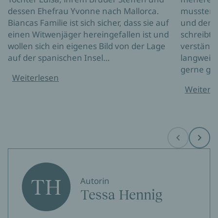
dessen Ehefrau Yvonne nach Mallorca.
mussten).
Biancas Familie ist sich sicher, dass sie auf
und der S
einen Witwenjäger hereingefallen ist und
schreibt s
wollen sich ein eigenes Bild von der Lage
verständl
auf der spanischen Insel…
langweili
gerne gel
Weiterlesen
Weiterl
Before
Next
TH
Autorin
Tessa Hennig