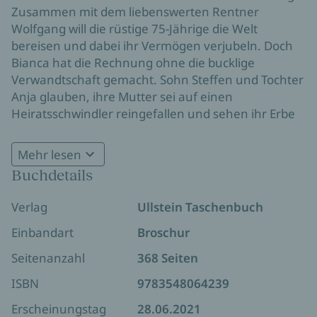
Zusammen mit dem liebenswerten Rentner
Wolfgang will die rüstige 75-Jährige die Welt
bereisen und dabei ihr Vermögen verjubeln. Doch
Bianca hat die Rechnung ohne die bucklige
Verwandtschaft gemacht. Sohn Steffen und Tochter
Anja glauben, ihre Mutter sei auf einen
Heiratsschwindler reingefallen und sehen ihr Erbe
zerrinnen. Mit Kind und Kegel reisen sie nach Sóller,
um ihre Mutter umzustimmen. Doch die denkt gar
Mehr lesen
nicht daran, das Erbe einfach so den Nachkommen
Buchdetails
zu überlassen. Nur wer sie wirklich liebt, soll etwas
bekommen, und sie weiß auch schon, wie sie die
Verlag
Ullstein Taschenbuch
Familie auf die Probe stellen kann ...
Einbandart
Broschur
Seitenanzahl
368 Seiten
ISBN
9783548064239
Erscheinungstag
28.06.2021