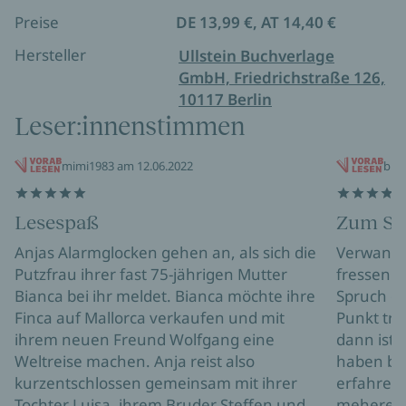
Preise
DE 13,99 €, AT 14,40 €
Hersteller
Ullstein Buchverlage
GmbH, Friedrichstraße 126,
10117 Berlin
Leser:innenstimmen
mimi1983 am 12.06.2022
buc
Lesespaß
Zum Sc
Anjas Alarmglocken gehen an, als sich die
Verwandte
Putzfrau ihrer fast 75-jährigen Mutter
fressen s
Bianca bei ihr meldet. Bianca möchte ihre
Spruch de
Finca auf Mallorca verkaufen und mit
Punkt tri
ihrem neuen Freund Wolfgang eine
dann ist 
Weltreise machen. Anja reist also
haben be
kurzentschlossen gemeinsam mit ihrer
erfahren 
Tochter Luisa, ihrem Bruder Steffen und
mehere d