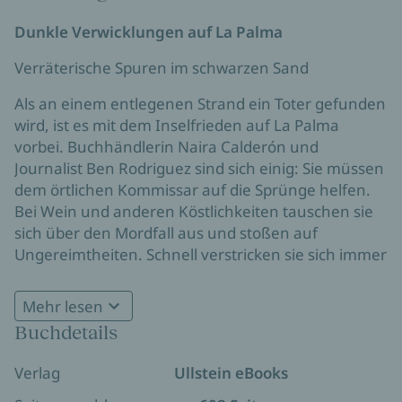
Dunkle Verwicklungen auf La Palma
Verräterische Spuren im schwarzen Sand
Als an einem entlegenen Strand ein Toter gefunden
wird, ist es mit dem Inselfrieden auf La Palma
vorbei. Buchhändlerin Naira Calderón und
Journalist Ben Rodriguez sind sich einig: Sie müssen
dem örtlichen Kommissar auf die Sprünge helfen.
Bei Wein und anderen Köstlichkeiten tauschen sie
sich über den Mordfall aus und stoßen auf
Ungereimtheiten. Schnell verstricken sie sich immer
tiefer in einem unübersichtlichen Geflecht: Unter
dem dunklen Sand verbirgt sich ein schockierendes
Mehr lesen
Geheimnis, das unaufhörlich zum Licht strebt – und
Buchdetails
Tödliche Intrigen auf La Palma
La Palma für immer verändern wird.
Atmosphäre, Mord und Genuss auf Teneriffa –
Verlag
Ullstein eBooks
Kanarenspannung pur!