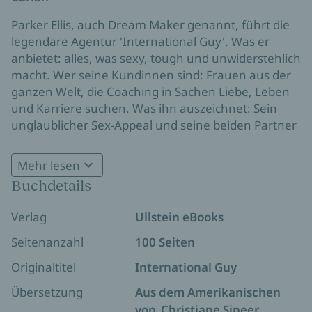
Parker Ellis, auch Dream Maker genannt, führt die
legendäre Agentur 'International Guy'. Was er
anbietet: alles, was sexy, tough und unwiderstehlich
macht. Wer seine Kundinnen sind: Frauen aus der
ganzen Welt, die Coaching in Sachen Liebe, Leben
und Karriere suchen. Was ihn auszeichnet: Sein
unglaublicher Sex-Appeal und seine beiden Partner
Bogart ‚Bo‘ Montgomery, der Love Maker, und Royce
Sterling, der Money Maker. Seine Aufträge führen
Mehr lesen
den Dream Maker über den gesamten Globus.
Buchdetails
Verlag
Ullstein eBooks
Seitenanzahl
100 Seiten
Originaltitel
International Guy
Übersetzung
Aus dem Amerikanischen
von
Christiane Sipeer
,