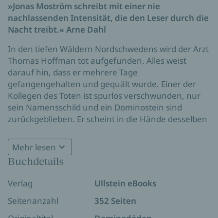
»Jonas Moström schreibt mit einer nie
nachlassenden Intensität, die den Leser durch die
Nacht treibt.« Arne Dahl
In den tiefen Wäldern Nordschwedens wird der Arzt
Thomas Hoffman tot aufgefunden. Alles weist
darauf hin, dass er mehrere Tage
gefangengehalten und gequält wurde. Einer der
Kollegen des Toten ist spurlos verschwunden, nur
sein Namensschild und ein Dominostein sind
zurückgeblieben. Er scheint in die Hände desselben
Mörders geraten zu sein.
Mehr lesen
Psychiaterin Nathalie Svensson, Spezialistin für die
Buchdetails
härtesten Fälle, wird nach Sundsvall gerufen.
Ausgerechnet ihre eigene Schwester war die letzte,
Verlag
Ullstein eBooks
die das Entführungsopfer lebend gesehen hat. Ist
sie in den Fall verwickelt?
Seitenanzahl
352 Seiten