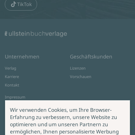
TikTok
Unternehmen
Geschäftskunden
Verlag
Lizenzen
Karriere
Vorschauen
Kontakt
Impressum
Datenschutz
Wir verwenden Cookies, um Ihre Browser-
Cookie-Einstellungen
Erfahrung zu verbessern, unsere Website zu
AGB Online Shop
optimieren und um unseren Partnern zu
ermöglichen, Ihnen personalisierte Werbung