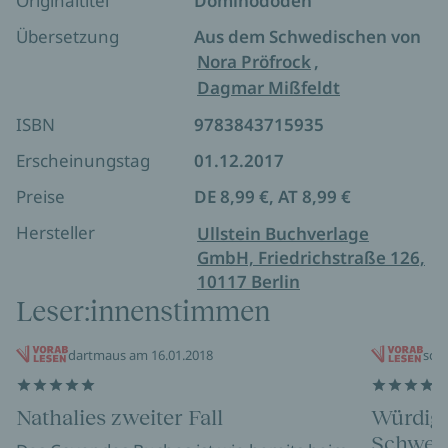
Originaltitel
Dominodöden
»Es geht auch fast ohne Blut … und ist trotzdem
Übersetzung
Aus dem Schwedischen von
wahnsinnig spannend.« Oliver Steuck, WDR 2 Lesen
Nora Pröfrock
,
Dagmar Mißfeldt
»Gut geschrieben und spannend mit einem
außergewöhnlichen Fall. Absolut lesenswert.«
ISBN
9783843715935
Ölandsbladet
Erscheinungstag
01.12.2017
Preise
DE 8,99 €, AT 8,99 €
Hersteller
Ullstein Buchverlage
GmbH, Friedrichstraße 126,
10117 Berlin
Leser:innenstimmen
dartmaus am 16.01.2018
schl
Nathalies zweiter Fall
Würdige
Schwed