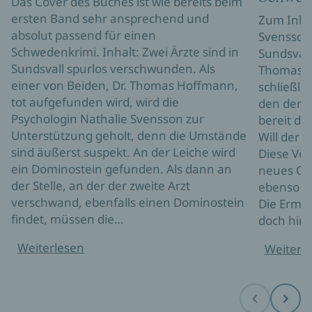
Das Cover des Buches ist wie bereits beim
ersten Band sehr ansprechend und
Zum Inhal
absolut passend für einen
Svensson 
Schwedenkrimi. Inhalt: Zwei Ärzte sind in
Sundsvall
Sundsvall spurlos verschwunden. Als
Thomas H
einer von Beiden, Dr. Thomas Hoffmann,
schließli
tot aufgefunden wird, wird die
den der T
Psychologin Nathalie Svensson zur
bereit de
Unterstützung geholt, denn die Umstände
Will der 
sind äußerst suspekt. An der Leiche wird
Diese Ver
ein Dominostein gefunden. Als dann an
neues Op
der Stelle, an der der zweite Arzt
ebenso e
verschwand, ebenfalls einen Dominostein
Die Ermit
findet, müssen die…
doch hink
Weiterlesen
Weiterl
Before
Next