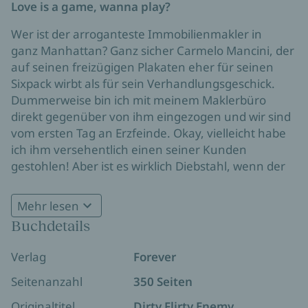
Love is a game, wanna play?
Wer ist der arroganteste Immobilienmakler in
ganz Manhattan? Ganz sicher Carmelo Mancini, der
auf seinen freizügigen Plakaten eher für seinen
Sixpack wirbt als für sein Verhandlungsgeschick.
Dummerweise bin ich mit meinem Maklerbüro
direkt gegenüber von ihm eingezogen und wir sind
vom ersten Tag an Erzfeinde. Okay, vielleicht habe
ich ihm versehentlich einen seiner Kunden
gestohlen! Aber ist es wirklich Diebstahl, wenn der
Kunde auf mich zukommt?
Mehr lesen
Selbst unsere hitzigen Wortgefechte und
Buchdetails
abschätzigen Blicke können nicht verbergen, dass
es zwischen mir und Mancini knistert. Wer kann es
Verlag
Forever
mir verübeln? Gerade als wir anfangen, uns
zu tolerieren, spielt uns der größte
Seitenanzahl
350 Seiten
Bauunternehmer der Stadt gegeneinander aus.
Originaltitel
Dirty Flirty Enemy