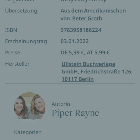
Höchste Zeit, Carmelo Mancinis verträumte Augen
und seine straffen Bauchmuskeln zu vergessen...
Übersetzung
Aus dem Amerikanischen
Das Spiel beginnt!
von
Peter Groth
ISBN
9783958186224
Erscheinungstag
03.01.2022
Preise
DE 5,99 €, AT 5,99 €
Hersteller
Ullstein Buchverlage
GmbH, Friedrichstraße 126,
10117 Berlin
Autorin
Piper Rayne
Kategorien