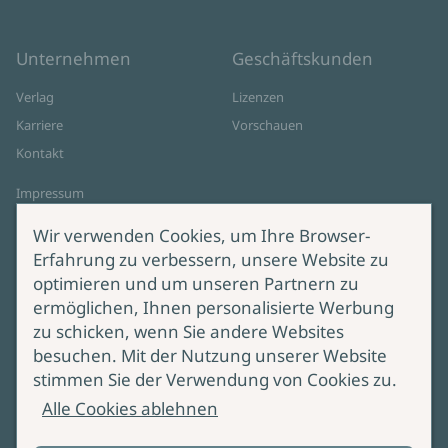
Unternehmen
Geschäftskunden
Verlag
Lizenzen
Karriere
Vorschauen
Kontakt
Impressum
Datenschutz
Wir verwenden Cookies, um Ihre Browser-
Cookie-Einstellungen
Erfahrung zu verbessern, unsere Website zu
AGB Online Shop
optimieren und um unseren Partnern zu
ermöglichen, Ihnen personalisierte Werbung
Service
Produktsicherheit
zu schicken, wenn Sie andere Websites
besuchen. Mit der Nutzung unserer Website
Lieferung & Versand
Bei Fragen zur Produktsicherheit
stimmen Sie der Verwendung von Cookies zu.
wenden Sie sich bitte an
Manuskripteinreichung
Alle Cookies ablehnen
produktsicherheit@ullstein.de
Barrierefreiheit