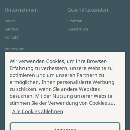
Unternehmen
Geschäftskunden
Verlag
Lizenzen
Karriere
Vorschauen
Kontakt
Impressum
Datenschutz
Wir verwenden Cookies, um Ihre Browser-
Cookie-Einstellungen
Erfahrung zu verbessern, unsere Website zu
AGB Online Shop
optimieren und um unseren Partnern zu
ermöglichen, Ihnen personalisierte Werbung
Service
Produktsicherheit
zu schicken, wenn Sie andere Websites
besuchen. Mit der Nutzung unserer Website
Lieferung & Versand
Bei Fragen zur Produktsicherheit
stimmen Sie der Verwendung von Cookies zu.
wenden Sie sich bitte an
Manuskripteinreichung
Alle Cookies ablehnen
produktsicherheit@ullstein.de
Barrierefreiheit