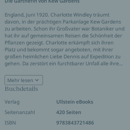
Die Gärtnerin von Kew Gardens
England, Juni 1920. Charlotte Windley träumt
davon, in der prächtigen Parkanlage Kew Gardens
zu arbeiten. Schon ihr Großvater war Botaniker und
hat ihr auf gemeinsamen Reisen die Schönheit der
Pflanzen gezeigt. Charlotte erkämpft sich ihren
Platz und bekommt sogar angeboten, mit ihrer
großen heimlichen Liebe Dennis auf Expedition zu
gehen. Da zerstört ein furchtbarer Unfall alle ihre
Hoffnungen. Die Ehe mit dem Deutschen Victor
wäre der perfekte Ausweg für Charlotte. Doch sind
Mehr lesen
Victors Versprechen die Antwort auf ihre großen
Buchdetails
Träume?
Verlag
Ullstein eBooks
Englische Gartenkunst, unbändige Blütenpracht
und eine junge Frau, deren Träume in den Himmel
Seitenanzahl
420 Seiten
wachsen.
ISBN
9783843721486