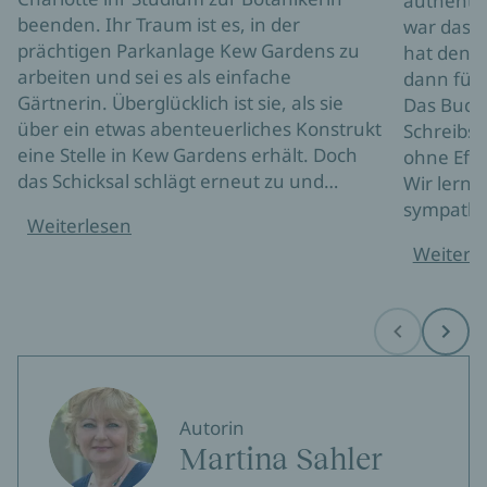
authentis
beenden. Ihr Traum ist es, in der
war das e
prächtigen Parkanlage Kew Gardens zu
hat den K
arbeiten und sei es als einfache
dann für 
Gärtnerin. Überglücklich ist sie, als sie
Das Buch 
über ein etwas abenteuerliches Konstrukt
Schreibsti
eine Stelle in Kew Gardens erhält. Doch
ohne Effe
das Schicksal schlägt erneut zu und…
Wir lerne
sympathi
Weiterlesen
Weiterl
Before
Next
Autorin
Martina Sahler