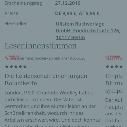
Erscheinungstag
27.12.2019
Preise
DE 9,99 €, AT 9,99 €
Hersteller
Ullstein Buchverlage
GmbH, Friedrichstraße 126,
10117 Berlin
Leser:innenstimmen
carmens bücherkabinett am 19.06.2020
sab
Die Leidenschaft einer jungen
Empfehl
Botanikerin
Blumenl
sympath
London,1920: Charlotte Windley hat es
nicht leicht im Leben. Der Vater ist
Der Aufta
verstorben und ihre Mutter leidet an der
Hauptspie
Schüttelkrankheit, wodurch ihr das
aus der F
Arbeiten erschwert wird. Und doch konnte
Das farbe
Charlotte ihr Studium zur Botanikerin