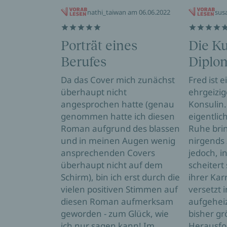
nathi_taiwan am 06.06.2022
sus
Porträt eines
Die Ku
Berufes
Diplo
Da das Cover mich zunächst
Fred ist 
überhaupt nicht
ehrgeizi
angesprochen hatte (genau
Konsulin.
genommen hatte ich diesen
eigentlic
Roman aufgrund des blassen
Ruhe brin
und in meinen Augen wenig
nirgends
ansprechenden Covers
jedoch, i
überhaupt nicht auf dem
scheitert 
Schirm), bin ich erst durch die
ihrer Karr
vielen positiven Stimmen auf
versetzt i
diesen Roman aufmerksam
aufgeheiz
geworden - zum Glück, wie
bisher g
ich nur sagen kann! Im
Herausfo