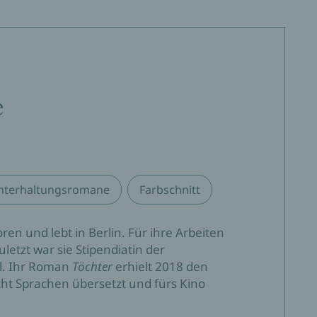
n höchst spannenden, unterhaltsamen und humorvollen
tie zu schreiben, deren Regel Nummer eins lautet:
 die Quadratur des Kreises gelingt.«
e
e diplomatische Note und zugleich spannend wie ein
nterhaltungsromane
Farbschnitt
nenden, gut geschriebenen Roman erlebt.«
en und lebt in Berlin. Für ihre Arbeiten
letzt war sie Stipendiatin der
l. Ihr Roman
Töchter
erhielt 2018 den
 zur Stunde. Eine Geschichte darüber, wie viel in
ht Sprachen übersetzt und fürs Kino
versucht wird und wie vergeblich dies oft ist.«