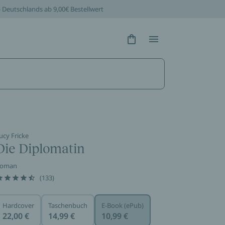
b Deutschlands ab 9,00€ Bestellwert
Hidden Text
Hidden Text
ucy Fricke
Die Diplomatin
oman
(133)
Hardcover
Taschenbuch
E-Book (ePub)
22,00 €
14,99 €
10,99 €