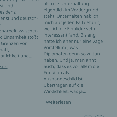
also die Unterhaltung
lähm
ast und
eigentlich im Vordergrund
ende
sidenz,
steht. Unterhalten hab ich
Karr
enst und deutsch-
mich auf jeden Fall gefühlt,
Toch
r
weil ich die Einblicke sehr
einf
arbeit, zwischen
interessant fand. Bislang
Zeit
d Einsamkeit stößt
hatte ich eher nur eine vage
zu T
e Grenzen von
Vorstellung, was
haft,
Wei
Diplomaten denn so zu tun
atlichkeit und…
haben. Und ja, man ahnt
auch, dass es vor allem die
esen
Funktion als
Aushängeschild ist.
Übertragen auf die
Wirklichkeit, was ja…
Weiterlesen