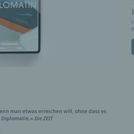
L
D
enn man etwas erreichen will, ohne dass es
r Diplomatie.«
Die ZEIT
.