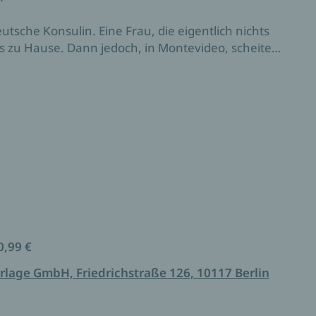
utsche Konsulin. Eine Frau, die eigentlich nichts
s zu Hause. Dann jedoch, in Montevideo, scheitert
rsetzt ins politisch aufgeheizte Istanbul, ihrer
bitteren neuen Roman erzählt Lucy Fricke von
en Justizpalast und Sommerresidenz,
Diplomatie verliert – und das, was in ihrem Beruf
usammenarbeit, zwischen Affäre und Einsamkeit
t, Rechtsstaatlichkeit und europäischer Idee.
0,99 €
rlage GmbH, Friedrichstraße 126, 10117 Berlin