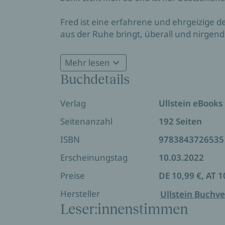
Fred ist eine erfahrene und ehrgeizige de
aus der Ruhe bringt, überall und nirgend
sie erstmals in ihrer Karriere. Sie wird ve
In ihrem fulminanten, so komischen wie 
bisher größten Herausforderung. Zwisch
Mehr lesen
einer Diplomatin, die den Glauben an die 
Geheimdienst und deutsch-türkischer Z
Buchdetails
das Wichtigste ist: die Geduld.
stößt sie an die Grenzen von Freundschaf
Verlag
Ullstein eBooks
Seitenanzahl
192 Seiten
ISBN
9783843726535
Erscheinungstag
10.03.2022
Preise
DE 10,99 €, AT 1
Hersteller
Ullstein Buchve
Leser:innenstimmen