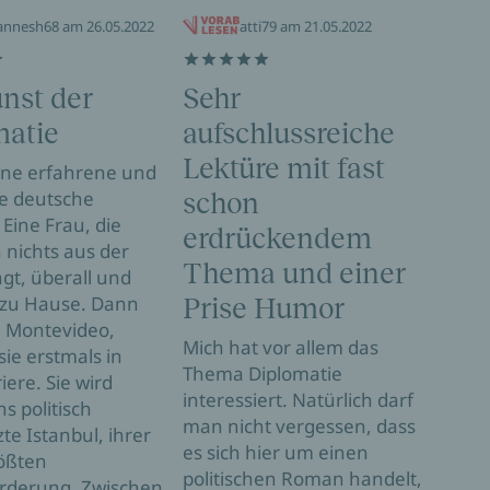
annesh68 am 26.05.2022
atti79 am 21.05.2022
nst der
Sehr
Seh
matie
aufschlussreiche
Wie 
Dipl
Lektüre mit fast
eine erfahrene und
die 
ge deutsche
schon
Kons
 Eine Frau, die
erdrückendem
abge
h nichts aus der
Tris
Thema und einer
gt, überall und
Bela
 zu Hause. Dann
Prise Humor
Lang
n Montevideo,
Mich hat vor allem das
wich
sie erstmals in
Thema Diplomatie
best
iere. Sie wird
interessiert. Natürlich darf
rich
ns politisch
man nicht vergessen, dass
eine
te Istanbul, ihrer
es sich hier um einen
Dabe
rößten
politischen Roman handelt,
über
rderung. Zwischen