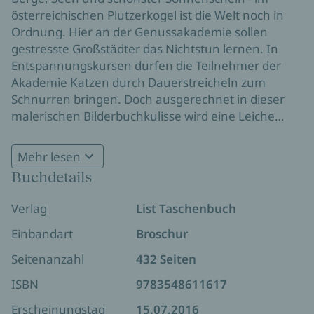
österreichischen Plutzerkogel ist die Welt noch in
Ordnung. Hier an der Genussakademie sollen
gestresste Großstädter das Nichtstun lernen. In
Entspannungskursen dürfen die Teilnehmer der
Akademie Katzen durch Dauerstreicheln zum
Schnurren bringen. Doch ausgerechnet in dieser
malerischen Bilderbuchkulisse wird eine Leiche
gefunden. Pippa Bolle mischt sich ein, tappt aber
zunächst im Dunkeln. Alles wirkt so friedlich. Bis ein
Mehr lesen
Kater Pippa Bolle auf eine heiße, aber nicht
Buchdetails
ungefährliche Spur bringt ...
Verlag
List Taschenbuch
Einbandart
Broschur
Seitenanzahl
432 Seiten
ISBN
9783548611617
Erscheinungstag
15.07.2016