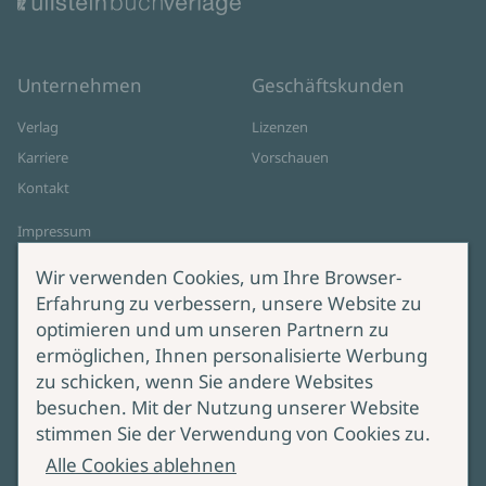
Unternehmen
Geschäftskunden
Verlag
Lizenzen
Karriere
Vorschauen
Kontakt
Impressum
Datenschutz
Wir verwenden Cookies, um Ihre Browser-
Cookie-Einstellungen
Erfahrung zu verbessern, unsere Website zu
AGB Online Shop
optimieren und um unseren Partnern zu
ermöglichen, Ihnen personalisierte Werbung
Service
Produktsicherheit
zu schicken, wenn Sie andere Websites
besuchen. Mit der Nutzung unserer Website
Lieferung & Versand
Bei Fragen zur Produktsicherheit
stimmen Sie der Verwendung von Cookies zu.
wenden Sie sich bitte an
Manuskripteinreichung
Alle Cookies ablehnen
produktsicherheit@ullstein.de
Barrierefreiheit