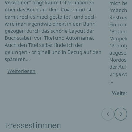
Vorweiner" trägt kaum Informationen
mich bege
über das Buch auf dem Cover und ist
"mädchen
damit recht simpel gestaltet - und doch
Restrusse
wird man irgendwie direkt in den Bann
Einhornb
gezogen durch das schöne Layout der
"Betonge
Buchstaben von Titel und Autorname.
"Ampelma
Auch den Titel selbst finde ich der
"Prototy
gelungen - originell und in Bezug auf den
abgesehe
späteren…
Nordosts
der Aufba
Weiterlesen
ungewöhnl
…
Weiterl
Before
Next
Pressestimmen