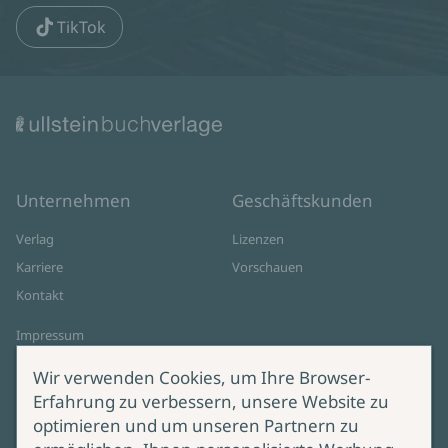
TikTok
Unternehmen
Geschäftskunden
Verlag
Lizenzen
Karriere
Vorschauen
Kontakt
Impressum
Datenschutz
Wir verwenden Cookies, um Ihre Browser-
Cookie-Einstellungen
Erfahrung zu verbessern, unsere Website zu
AGB Online Shop
optimieren und um unseren Partnern zu