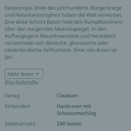
Resteuropa, Ende des Jahrhunderts. Bürgerkriege
und Naturkatastrophen haben die Welt verwüstet.
Eine dicke Schicht Beton hebt den Rumpfkontinent
über den steigenden Meeresspiegel. In den
Auffanglagern Neuschwanstein und Neulübeck
versammeln sich dänische, ghanaische oder
niederländische Geflüchtete. Einer von ihnen ist
Jan.
Mit nichts am Leib tritt er in die Dienste von A. wie
Mehr lesen
Anna. Für sie war es höchste Zeit, sich einen
Buchdetails
Trauergastarbeiter zuzulegen.
Tränen bringen Prestige, und nur wer über einen
Verlag
Claassen
fähigen Vorweiner verfügt, um den wird am Ende
Einbandart
Hardcover mit
überzeugend geweint. Zu echter Trauer ist ohnehin
Schutzumschlag
niemand mehr in der Lage. Auch nicht B. wie Berta,
Annas Tochter. Berta ist die Erzählerin und das
Seitenanzahl
240 Seiten
lidlose Auge unserer Geschichte. Und wie sie