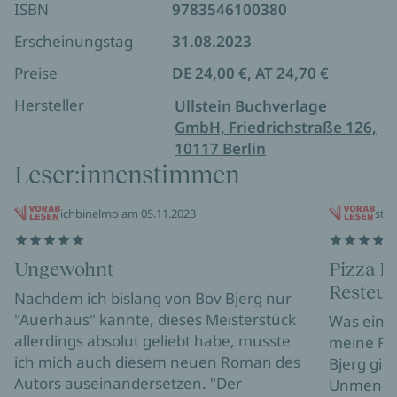
ISBN
9783546100380
erzählt: furios, komisch und ohne Mitleid.
Erscheinungstag
31.08.2023
Bov Bjergs neuer Roman ist ein kühner Wurf:
barock wie ein Menuett, gegenwärtig wie ein
Preise
DE 24,00 €, AT 24,70 €
Liveticker, fernsichtig wie eine Vorhersage. Und mit
Hersteller
Ullstein Buchverlage
absolutem Gehör für Sprache und ihre
GmbH, Friedrichstraße 126,
Möglichkeiten komponiert.
Der Vorweiner
ist ein
10117 Berlin
preiswürdiges Erzählkunstwerk über eine Welt, die
Leser:innenstimmen
in Staunen versetzt.
ichbinelmo am 05.11.2023
stri
Ungewohnt
Pizza H
Resteur
Nachdem ich bislang von Bov Bjerg nur
"Auerhaus" kannte, dieses Meisterstück
Was ein wi
allerdings absolut geliebt habe, musste
meine Fa
ich mich auch diesem neuen Roman des
Bjerg gibt
Autors auseinandersetzen. "Der
Unmengen