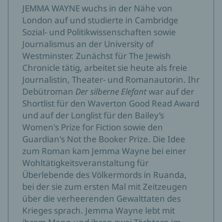
berührenden Roman hätte der Österreicher zweifellos
JEMMA WAYNE wuchs in der Nähe von
seine Freude gehabt.
London auf und studierte in Cambridge
Deutschlandfunk
Sozial- und Politikwissenschaften sowie
Peter Henning, 22.03.2021
Journalismus an der University of
Westminster. Zunächst für The Jewish
Absolute Leseempfehlung! Wenn ihr Geschichten lesen
Chronicle tätig, arbeitet sie heute als freie
wollt von starken Frauen, von unausgesprochenen
Journalistin, Theater- und Romanautorin. Ihr
Geheimnissen, von Vertrauen ineinander, dann habt ihr
Debütroman
Der silberne Elefant
war auf der
hier eine ganz wundervolle Geschichte, die berührt, die
Shortlist für den Waverton Good Read Award
schockiert, die sprachlos macht, die aber auch
und auf der Longlist für den Bailey’s
Hoffnung birgt.
Women's Prize for Fiction sowie den
Guardian's Not the Booker Prize. Die Idee
youtube.com/bookfriends4ever
zum Roman kam Jemma Wayne bei einer
Wohltätigkeitsveranstaltung für
Der Roman führt vor Augen, dass der Weg zum Glück
Überlebende des Völkermords in Ruanda,
über die Auseinandersetzung mit sich und seinen
bei der sie zum ersten Mal mit Zeitzeugen
Abgründen führt.
über die verheerenden Gewalttaten des
Myself
Krieges sprach. Jemma Wayne lebt mit