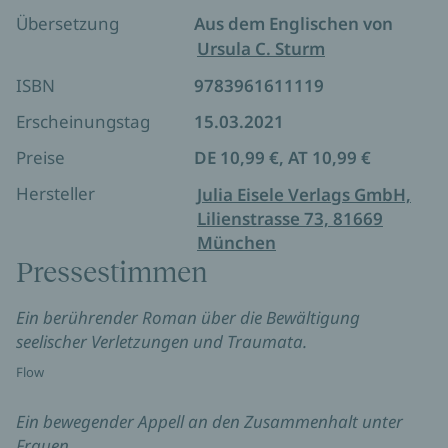
Und die 56-jährige Lynn ist schwer erkrankt und
Übersetzung
Aus dem Englischen von
rechnet schonungslos mit den verpassten Chancen
Ursula C. Sturm
ihres Lebens ab.
ISBN
9783961611119
Alle drei Frauen werden von dunklen
Geheimnissen und seelischen Verletzungen
Erscheinungstag
15.03.2021
geplagt, doch auf sich allein gestellt, gelingt es
Preise
DE 10,99 €, AT 10,99 €
ihnen nicht, die Dämonen ihrer Vergangenheit zu
verscheuchen. Erst als sich ihre Wege eines kalten
Hersteller
Julia Eisele Verlags GmbH,
Winters kreuzen, bewegt sich etwas in ihnen – und
Lilienstrasse 73, 81669
langsam, ganz langsam, beginnen sie, einander zu
München
stützen und für die Zukunft zu stärken.
Pressestimmen
»EIN WUNDERBARER ROMAN!« NDR KULTUR
Ein berührender Roman über die Bewältigung
seelischer Verletzungen und Traumata.
Flow
Ein bewegender Appell an den Zusammenhalt unter
Frauen.