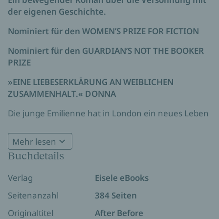
der eigenen Geschichte.
Nominiert für den WOMEN’S PRIZE FOR FICTION
Nominiert für den GUARDIAN’S NOT THE BOOKER
PRIZE
»EINE LIEBESERKLÄRUNG AN WEIBLICHEN
ZUSAMMENHALT.«
DONNA
Die junge Emilienne hat in London ein neues Leben
begonnen. Die schrecklichen Erinnerungen an ihre
Heimat Ruanda versucht sie zu verdrängen.
Mehr lesen
Buchdetails
Vera hat in jungen Jahren einen Fehltritt begangen
und möchte ein guter und moralischer Mensch sein
Verlag
Eisele eBooks
– wenn nur ihre quälenden Schuldgefühle nicht
wären und die Unmöglichkeit, ihrem Verlobten
Seitenanzahl
384 Seiten
davon zu erzählen.
Originaltitel
After Before