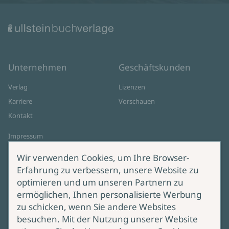
Unternehmen
Geschäftskunden
Verlag
Lizenzen
Karriere
Vorschauen
Kontakt
Impressum
Datenschutz
Wir verwenden Cookies, um Ihre Browser-
Cookie-Einstellungen
Erfahrung zu verbessern, unsere Website zu
AGB Online Shop
optimieren und um unseren Partnern zu
ermöglichen, Ihnen personalisierte Werbung
Service
Produktsicherheit
zu schicken, wenn Sie andere Websites
besuchen. Mit der Nutzung unserer Website
Lieferung & Versand
Bei Fragen zur Produktsicherheit