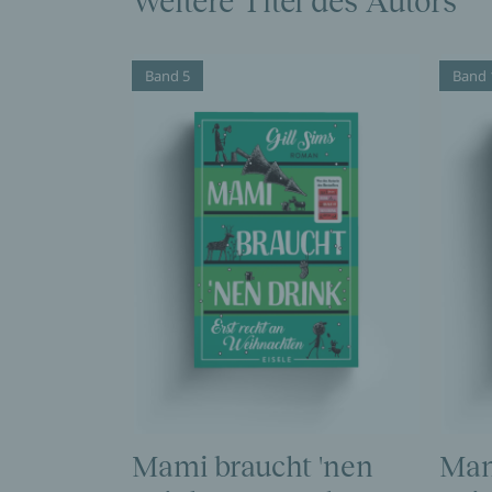
Weitere Titel des Autors
Band 5
Band 
Mami braucht 'nen
Mam