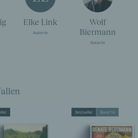
ig
Elke Link
Wolf
Biermann
Autor:in
Autor:in
allen
ller
Bestseller
Band 16