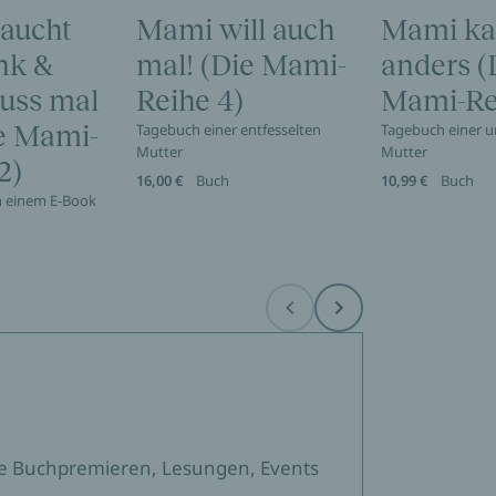
aucht
Mami will auch
Mami ka
nk &
mal! (Die Mami-
anders (
uss mal
Reihe 4)
Mami-Re
ie Mami-
Tagebuch einer entfesselten
Tagebuch einer
Mutter
Mutter
2)
16,00 €
Buch
10,99 €
Buch
in einem E-Book
Before
Next
sere Buchpremieren, Lesungen, Events