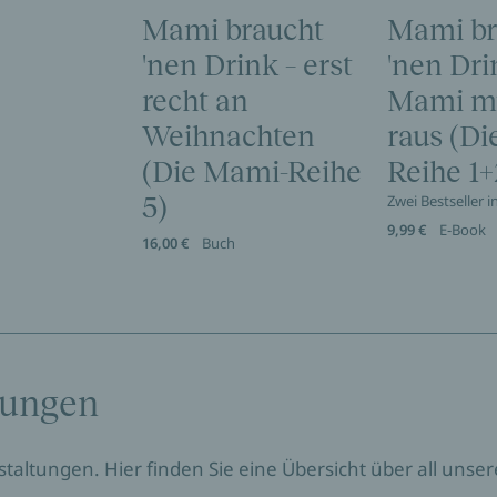
Mami braucht
Mami br
'nen Drink – erst
'nen Dri
recht an
Mami m
Weihnachten
raus (D
(Die Mami-Reihe
Reihe 1+
5)
Zwei Bestseller 
9,99 €
E-Book
16,00 €
Buch
tungen
nstaltungen. Hier finden Sie eine Übersicht über all un