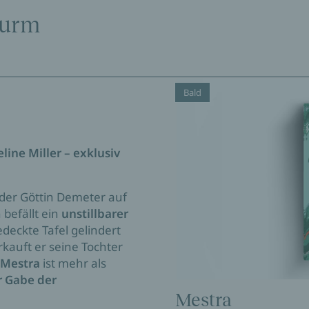
turm
Bald
ine Miller – exklusiv
 der Göttin Demeter auf
 befällt ein
unstillbarer
edeckte Tafel gelindert
kauft er seine Tochter
Mestra
ist mehr als
r Gabe der
Mestra