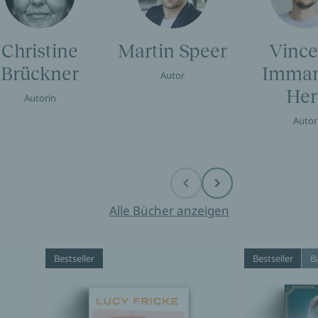
Christine
Martin Speer
Vince
Brückner
Imman
Autor
Her
Autorin
Autor
Before
Next
Alle Bücher anzeigen
Bestseller
Bestseller
B