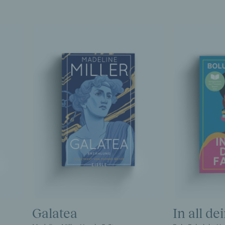
Galatea
In all d