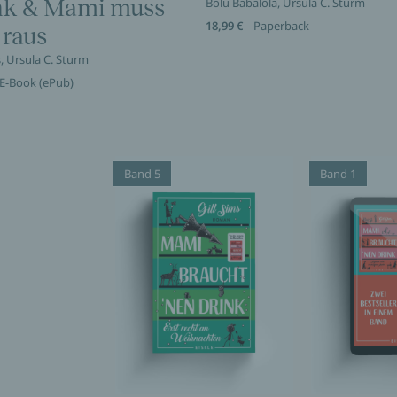
nk & Mami muss
Bolu Babalola, Ursula C. Sturm
18,99 €
Paperback
 raus
s, Ursula C. Sturm
E-Book (ePub)
Band 5
Band 1