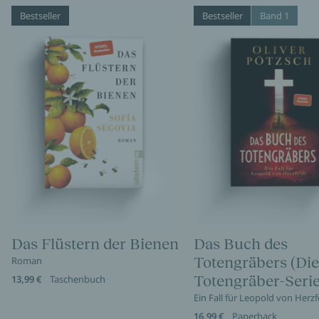
Bestseller
Bestseller
Band 1
Das Flüstern der Bienen
Das Buch des
Totengräbers (Die
Roman
Totengräber-Serie
13,99 €
Taschenbuch
Ein Fall für Leopold von Herzf
16,99 €
Paperback