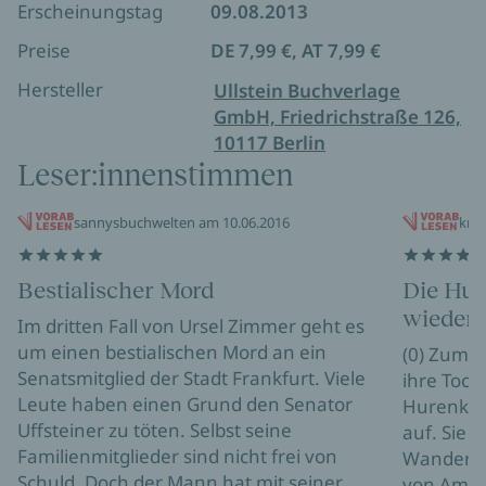
Erscheinungstag
09.08.2013
Preise
DE 7,99 €, AT 7,99 €
Hersteller
Ullstein Buchverlage
GmbH, Friedrichstraße 126,
10117 Berlin
Leser:innenstimmen
sannysbuchwelten am 10.06.2016
krim
Bestialischer Mord
Die Hur
wieder
Im dritten Fall von Ursel Zimmer geht es
um einen bestialischen Mord an ein
(0) Zum I
Senatsmitglied der Stadt Frankfurt. Viele
ihre Toch
Leute haben einen Grund den Senator
Hurenköni
Uffsteiner zu töten. Selbst seine
auf. Sie 
Familienmitglieder sind nicht frei von
Wanderhur
Schuld. Doch der Mann hat mit seiner
von Amla