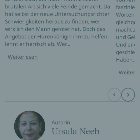
brutalen Art sich viele Feinde gemacht. Da
fasziniert
hat selbst der neue Untersuchungsrichter
Worten un
Schwierigkeiten heraus zu finden, wer
gleichges
wirklich den Mann getötet hat. Doch das
macht zur
Angebot der Hurenkönigin ihm zu helfen,
und Geli
lehnt er herrisch ab. Wer…
Und er er
geschieht
Weiterlesen
Haben…
Weiterl
Before
Next
Autorin
Ursula Neeb