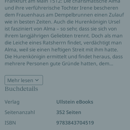
Frankfurt am Main 1512: Die charismatische Alma
und ihre verführerische Tochter Irene bescheren
dem Frauenhaus am Dempelbrunnen einen Zulauf
wie in besten Zeiten. Auch die Hurenkönigin Ursel
ist fasziniert von Alma – so sehr, dass sie sich von
ihrem langjährigen Geliebten trennt. Doch als man
die Leiche eines Ratsherrn findet, verdächtigt man
Alma, weil sie einen heftigen Streit mit ihm hatte.
Die Hurenkönigin ermittelt und findet heraus, dass
mehrere Personen gute Gründe hatten, dem
Senator nach dem Leben zu trachten. Als ihr
schließlich klar wird, wer den Mord wirklich
Mehr lesen
begangen hat, muss sie um ihr Leben bangen…
Buchdetails
Verlag
Ullstein eBooks
Seitenanzahl
352 Seiten
ISBN
9783843704519