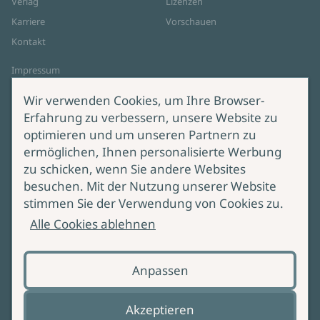
Verlag
Lizenzen
Karriere
Vorschauen
Kontakt
Impressum
Datenschutz
Wir verwenden Cookies, um Ihre Browser-
Cookie-Einstellungen
Erfahrung zu verbessern, unsere Website zu
AGB Online Shop
optimieren und um unseren Partnern zu
ermöglichen, Ihnen personalisierte Werbung
Service
Produktsicherheit
zu schicken, wenn Sie andere Websites
besuchen. Mit der Nutzung unserer Website
Lieferung & Versand
Bei Fragen zur Produktsicherheit
stimmen Sie der Verwendung von Cookies zu.
wenden Sie sich bitte an
Manuskripteinreichung
Alle Cookies ablehnen
produktsicherheit@ullstein.de
Barrierefreiheit
Anpassen
Zahlungsoptionen
Vertrag widerrufen
Akzeptieren