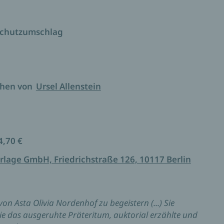
r Geld für die vollständige Kontrolle über ihren
lag stets ein Küchenmesser – Symbol eines
letzter Sekunde befreien konnte. Nun begegnet sie
Schutzumschlag
 den Rand der Selbstzerstörung trieben, und fragt
ben kann.
eiler-Romane, geprägt von Autoren wie Jon Fosse
Stern: Asta Olivia Nordenhof.“
The Guardian
chen von
Ursel Allenstein
4,70 €
rlage GmbH, Friedrichstraße 126, 10117 Berlin
 von Asta Olivia Nordenhof zu begeistern (...) Sie
ie das ausgeruhte Präteritum, auktorial erzählte und