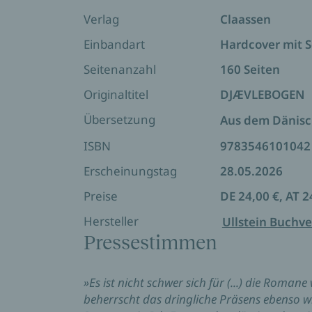
mysteriösen T., der ihr einen Koffer volle
Körper bot. In ihrem gemeinsamen Bett 
Verlag
Claassen
tödlichen Spiels, aus dem sich Olivia in 
Einbandart
Hardcover mit 
diesen Kräften erneut, die sie damals an
sich, ob sie jemals wieder an Liebe glau
Seitenanzahl
160 Seiten
Originaltitel
DJÆVLEBOGEN
„In das enge Feld skandinavischer Mehrt
und Karl Ove Knausgård, tritt ein neuer 
Übersetzung
Aus dem Dänis
ISBN
9783546101042
Erscheinungstag
28.05.2026
Preise
DE 24,00 €, AT 2
Hersteller
Ullstein Buchve
Pressestimmen
»Es ist nicht schwer sich für (...) die Romane
beherrscht das dringliche Präsens ebenso w