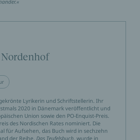
nander.«
a Nordenhof
ur
gekrönte Lyrikerin und Schriftstellerin. Ihr
rstmals 2020 in Dänemark veröffentlicht und
opäischen Union sowie den PO-Enquist-Preis.
eis des Nordischen Rates nominiert. Die
nal für Aufsehen, das Buch wird in sechzehn
and der Reihe,
Das Teufelsbuch
, wurde in