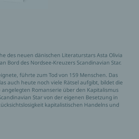
he des neuen dänischen Literaturstars Asta Olivia
 an Bord des Nordsee-Kreuzers Scandinavian Star.
ereignete, führte zum Tod von 159 Menschen. Das
as auch heute noch viele Rätsel aufgibt, bildet die
e angelegten Romanserie über den Kapitalismus
Scandinavian Star von der eigenen Besetzung in
Rücksichtslosigkeit kapitalistischen Handelns und
ichen zu gehen?
ondoner Wohnung eines fremden Mannes und
eiben. Jahre zuvor verkaufte sie sich an den