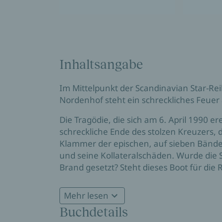
Inhaltsangabe
Im Mittelpunkt der Scandinavian Star-Rei
Nordenhof steht ein schreckliches Feuer
Die Tragödie, die sich am 6. April 1990 
schreckliche Ende des stolzen Kreuzers, d
Klammer der epischen, auf sieben Bänd
und seine Kollateralschäden. Wurde die 
Brand gesetzt? Steht dieses Boot für die 
die Bereitschaft, für das Kapital über Le
Mehr lesen
Olivia verbringt zwei Wochen in der L
Buchdetails
beginnt, ihre Vergangenheit niederzuschr