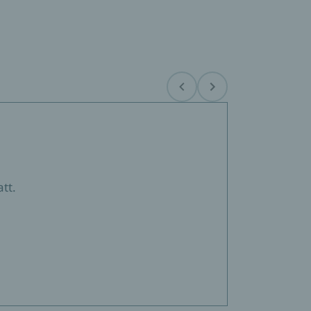
Before
Next
tt.