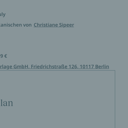
uly
kanischen von
Christiane Sipeer
99 €
rlage GmbH, Friedrichstraße 126, 10117 Berlin
lan