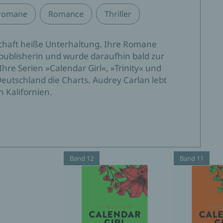
sromane
Romance
Thriller
schaft heiße Unterhaltung. Ihre Romane
lfpublisherin und wurde daraufhin bald zur
Ihre Serien »Calendar Girl«, »Trinity« und
utschland die Charts. Audrey Carlan lebt
 Kalifornien.
Band 12
Band 11