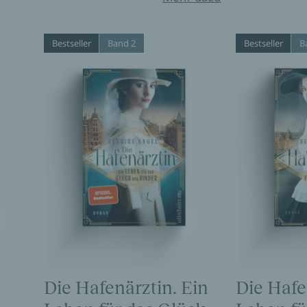
Bestseller
Band 2
Bestseller
B
Die Hafenärztin. Ein
Die Hafe