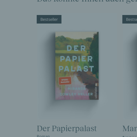
Bestseller
Bestse
Der Papierpalast
Man
Roman