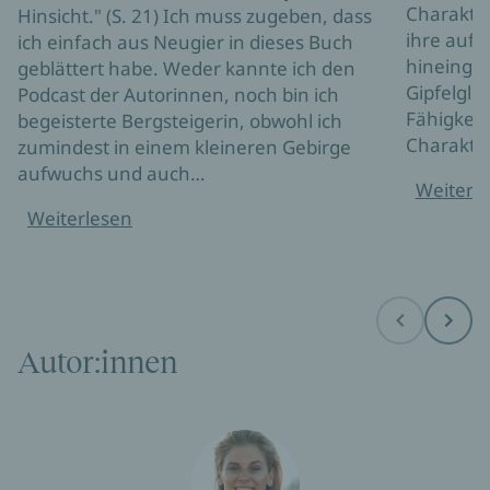
Charakter
Hinsicht." (S. 21) Ich muss zugeben, dass
ihre aufr
ich einfach aus Neugier in dieses Buch
hineinge
geblättert habe. Weder kannte ich den
Gipfelgl
Podcast der Autorinnen, noch bin ich
Fähigkeit
begeisterte Bergsteigerin, obwohl ich
Charakter
zumindest in einem kleineren Gebirge
aufwuchs und auch…
Weiterl
Weiterlesen
Before
Next
Autor:innen