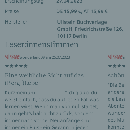
Reiz der hohen Berge verfallen ist. Die
Erscheinungstag
27.04.2023
Bergfreundinnen nehmen ihre Leserinnen und
Preise
DE 15,99 €, AT 15,99 €
Leser mit auf ihre Touren, treffen starke und
inspirierende Bergfrauen, setzen sich mit all den
Hersteller
Ullstein Buchverlage
spannenden Themen auseinander, die das Leben
GmbH, Friedrichstraße 126,
mit den Bergen bietet und haben dazu eine Menge
10117 Berlin
Tipps auf Lager.
Leser:innenstimmen
wonderland09 am 25.07.2023
ant
Eine weibliche Sicht auf das
schöne
(Berg-)Leben
"Die Berg
anderen A
Kurzmeinung: ----------------- "Ich glaub, du
die Leser
weißt einfach, dass du auf jeden Fall was
Abenteuer
lernen wirst. Wenn man von null startet,
wunderba
dann geht's halt nicht zurück, sondern
des Mutes
immer nach vorne. Neuanfänge sind
konnte ic
immer ein Plus - ein Gewinn in jeder