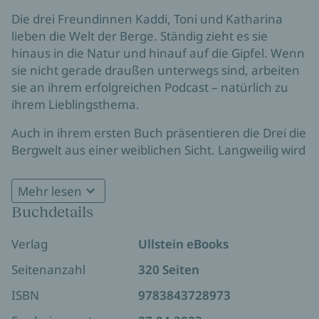
Die drei Freundinnen Kaddi, Toni und Katharina
lieben die Welt der Berge. Ständig zieht es sie
hinaus in die Natur und hinauf auf die Gipfel. Wenn
sie nicht gerade draußen unterwegs sind, arbeiten
sie an ihrem erfolgreichen Podcast – natürlich zu
ihrem Lieblingsthema.
Auch in ihrem ersten Buch präsentieren die Drei die
Bergwelt aus einer weiblichen Sicht. Langweilig wird
es dabei nie. Denn die Bergfreundinnen erzählen
nicht nur vom höchsten Gipfelglück, sondern
Mehr lesen
trauen sich auch, in die tiefen Täler des alpinen
Buchdetails
Lebens zu blicken - jede aus ihrem ganz eigenen
Blickwinkel. Kaddi, die den Nervenkitzel liebt und
Verlag
Ullstein eBooks
am liebsten mit ihrem Mountainbike durchs Gebirge
saust, Toni, die sich vor allem auf die Aussicht freut
Seitenanzahl
320 Seiten
und für Gipfelbrotzeit brennt und Katharina, die
ISBN
9783843728973
gern ordentlich Höhenmeter sammelt und dem