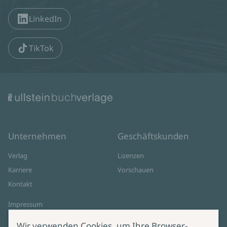
LinkedIn
TikTok
Unternehmen
Geschäftskunden
Verlag
Lizenzen
Karriere
Vorschauen
Kontakt
Impressum
Datenschutz
Wir verwenden Cookies, um Ihre Browser-