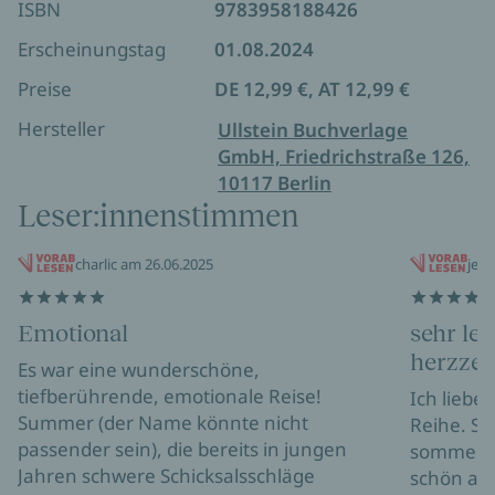
ISBN
9783958188426
Erscheinungstag
01.08.2024
Preise
DE 12,99 €, AT 12,99 €
Hersteller
Ullstein Buchverlage
GmbH, Friedrichstraße 126,
10117 Berlin
Leser:innenstimmen
charlic am 26.06.2025
jea
Emotional
sehr le
herzzer
Es war eine wunderschöne,
tiefberührende, emotionale Reise!
Ich liebe 
Summer (der Name könnte nicht
Reihe. Si
passender sein), die bereits in jungen
sommerlic
Jahren schwere Schicksalsschläge
schön aus