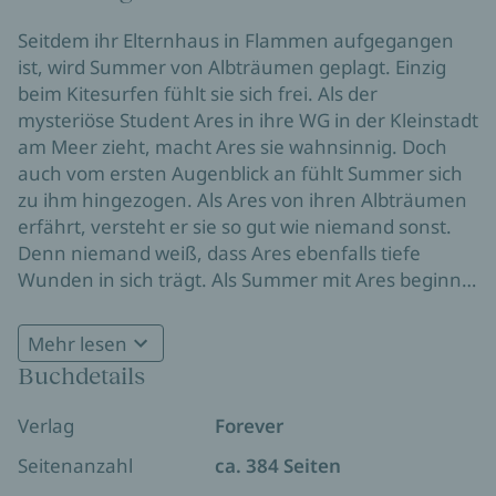
Seitdem ihr Elternhaus in Flammen aufgegangen
ist, wird Summer von Albträumen geplagt. Einzig
beim Kitesurfen fühlt sie sich frei. Als der
mysteriöse Student Ares in ihre WG in der Kleinstadt
am Meer zieht, macht Ares sie wahnsinnig. Doch
auch vom ersten Augenblick an fühlt Summer sich
zu ihm hingezogen. Als Ares von ihren Albträumen
erfährt, versteht er sie so gut wie niemand sonst.
Denn niemand weiß, dass Ares ebenfalls tiefe
Wunden in sich trägt. Als Summer mit Ares beginnt
die Wahrheit über den Brand ihres Elternhauses
»Jennifer Bright vereint alles, was es für einen
aufzudecken, stoßen sie auf eine schockierende
Mehr lesen
Pageturner braucht: Knisternde Gefühle, Spannung
Verwicklung …
Buchdetails
bis zur letzten Seite und emotionaler Herzschmerz
vom Feinsten. Dieses Buch ist ein absolutes
Verlag
Forever
Highlight!«
Ayla Dade
Seitenanzahl
ca. 384 Seiten