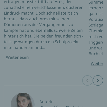
ertragen musste, trifft auf Ares, der
Summer ge
zunächst einen verschlossenen, düsteren
lernen si
Eindruck macht. Doch schnell stellt sich
gar nicht
heraus, dass auch Ares mit seinen
Vorausset
Dämonen aus der Vergangenheit zu
Schlagabt
kämpfe hat und ebenfalls schwere Zeiten
Chemie z
hinter sich hat. Die beiden freunden sich -
mich von 
teils gezwungen durch ein Schulprojekt -
Triggerwa
miteinander an und…
und war s
Buch ei
Weiterlesen
Weiterl
Before
Next
Autorin