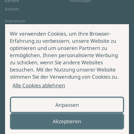
Karriere
Vorschauen
Kontakt
Impressum
Datenschutz
Wir verwenden Cookies, um Ihre Browser-
Cookie-Einstellungen
Erfahrung zu verbessern, unsere Website zu
AGB Online Shop
optimieren und um unseren Partnern zu
ermöglichen, Ihnen personalisierte Werbung
Service
Produktsicherheit
zu schicken, wenn Sie andere Websites
besuchen. Mit der Nutzung unserer Website
Lieferung & Versand
Bei Fragen zur Produktsicherheit
stimmen Sie der Verwendung von Cookies zu.
wenden Sie sich bitte an
Manuskripteinreichung
Alle Cookies ablehnen
produktsicherheit@ullstein.de
Barrierefreiheit
Anpassen
Zahlungsoptionen
Vertrag widerrufen
Akzeptieren