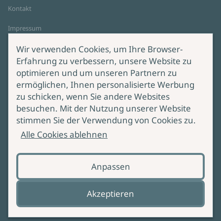
Kontakt
Impressum
Datenschutz
Wir verwenden Cookies, um Ihre Browser-
Cookie-Einstellungen
Erfahrung zu verbessern, unsere Website zu
AGB Online Shop
optimieren und um unseren Partnern zu
ermöglichen, Ihnen personalisierte Werbung
Service
Produktsicherheit
zu schicken, wenn Sie andere Websites
besuchen. Mit der Nutzung unserer Website
Lieferung & Versand
Bei Fragen zur Produktsicherheit
stimmen Sie der Verwendung von Cookies zu.
wenden Sie sich bitte an
Manuskripteinreichung
Alle Cookies ablehnen
produktsicherheit@ullstein.de
Barrierefreiheit
Anpassen
Zahlungsoptionen
Vertrag widerrufen
Akzeptieren