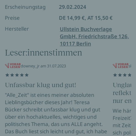
Erscheinungstag
29.02.2024
Preise
DE 14,99 €, AT 15,50 €
Hersteller
Ullstein Buchverlage
GmbH, Friedrichstraße 126,
10117 Berlin
Leser:innenstimmen
downey_jr am 31.07.2023
skia
Unfassbar klug und gut!
Unglaub
reflekti
"Alle_Zeit" ist eines meiner absoluten
nur emp
Lieblingsbücher dieses Jahr! Teresa
Bücker schreibt unfassbar klug und gut
Wie häng
über ein hochaktuelles, wichtiges und
Freizeit? 
politisches Thema, das uns ALLE angeht.
mit Zeit 
Das Buch liest sich leicht und gut, ich habe
sich poli