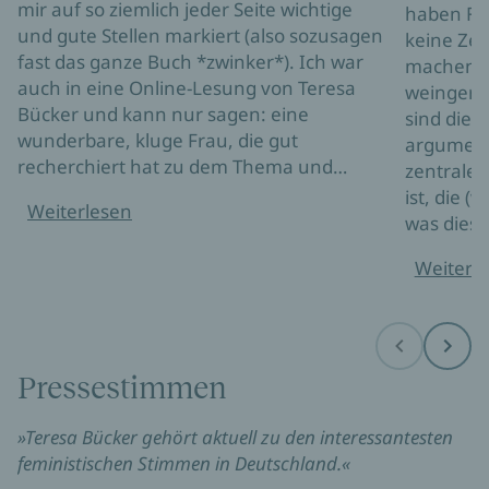
mir auf so ziemlich jeder Seite wichtige
haben Fra
und gute Stellen markiert (also sozusagen
keine Zei
fast das ganze Buch *zwinker*). Ich war
machen M
auch in eine Online-Lesung von Teresa
weinger C
Bücker und kann nur sagen: eine
sind die 
wunderbare, kluge Frau, die gut
argumentie
recherchiert hat zu dem Thema und…
zentrale 
ist, die (
Weiterlesen
was dies 
Weiterl
Before
Next
Pressestimmen
»Teresa Bücker gehört aktuell zu den interessantesten
feministischen Stimmen in Deutschland.«