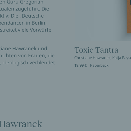
ten Guru Gregorian
tualen zugeführt. Die
tiv: Die „Deutsche
pendancen in Berlin,
treitet viele Vorwürfe
istiane Hawranek und
Toxic Tantra
hichten von Frauen, die
Christiane Hawranek, Katja Pay
 ideologisch verblendet
19,99 €
Paperback
 Hawranek