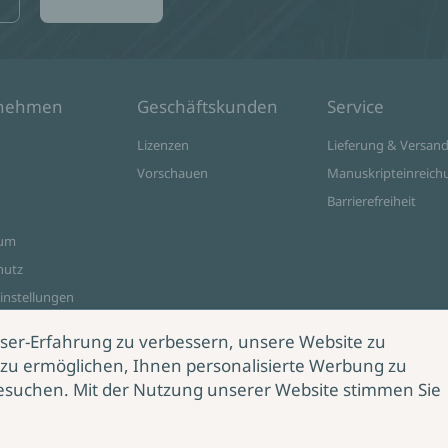
rnehmen
Geschäftskunden
Service
Lizenzen
Lieferung & Versan
Vorschauen
Manuskripteinreich
Barrierefreiheit
sum
hutz
instellungen
ine Shop
ser-Erfahrung zu verbessern, unsere Website zu
zu ermöglichen, Ihnen personalisierte Werbung zu
esuchen. Mit der Nutzung unserer Website stimmen Sie
rag
rrufen