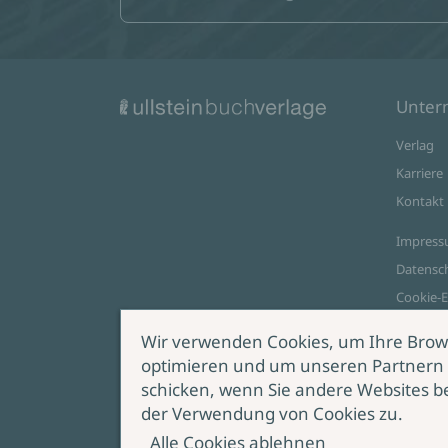
Unte
Verlag
Karriere
Kontakt
Impres
Datensc
Cookie-E
AGB Onl
Wir verwenden Cookies, um Ihre Brow
optimieren und um unseren Partnern 
Zahlungsoptionen
schicken, wenn Sie andere Websites b
Vert
der Verwendung von Cookies zu.
wide
Alle Cookies ablehnen