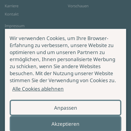
Karriere
Vorschauen
Kontakt
Impressum
Datenschutz
Wir verwenden Cookies, um Ihre Browser-
Cookie-Einstellungen
Erfahrung zu verbessern, unsere Website zu
AGB Online Shop
optimieren und um unseren Partnern zu
ermöglichen, Ihnen personalisierte Werbung
Service
Produktsicherheit
zu schicken, wenn Sie andere Websites
besuchen. Mit der Nutzung unserer Website
Lieferung & Versand
Bei Fragen zur Produktsicherheit
stimmen Sie der Verwendung von Cookies zu.
wenden Sie sich bitte an
Manuskripteinreichung
Alle Cookies ablehnen
produktsicherheit@ullstein.de
Barrierefreiheit
Anpassen
Zahlungsoptionen
Vertrag widerrufen
Akzeptieren