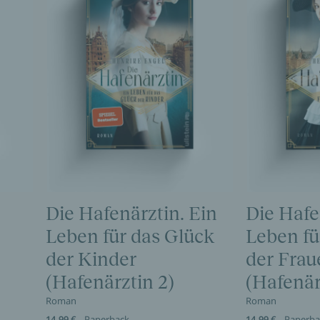
Die Hafenärztin. Ein
Die Hafe
Leben für das Glück
Leben für
der Kinder
der Frau
(Hafenärztin 2)
(Hafenär
Roman
Roman
14,99 €
Paperback
14,99 €
Paperba