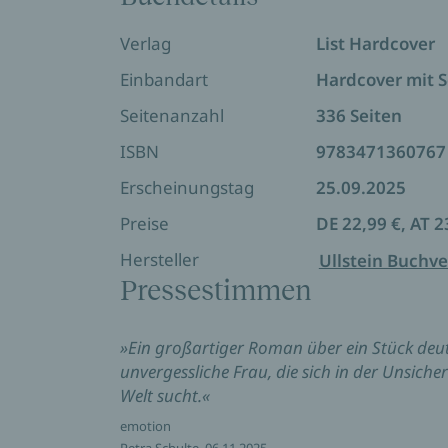
wirtschaftlich und letztlich die eines g
Verlag
List Hardcover
*** »Zu Lebzeiten meines Vaters hätte 
Einbandart
Hardcover mit 
seinem Tod aber musste ich es.« Tom Sal
Seitenanzahl
336 Seiten
ISBN
9783471360767
Erscheinungstag
25.09.2025
Preise
DE 22,99 €, AT 2
Hersteller
Ullstein Buchve
Pressestimmen
»Ein großartiger Roman über ein Stück deut
unvergessliche Frau, die sich in der Unsiche
Welt sucht.«
emotion
Petra Schulte, 06.11.2025