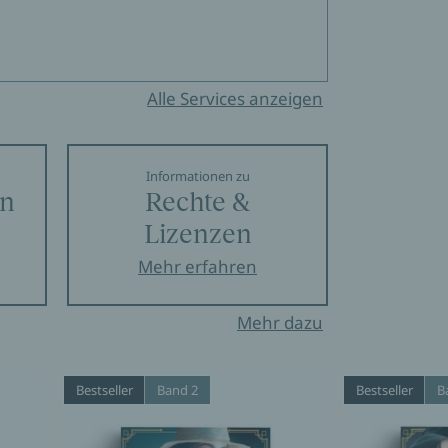
Alle Services anzeigen
Informationen zu
en
Rechte &
Lizenzen
Mehr erfahren
Mehr dazu
Bestseller
Band 2
Bestseller
B