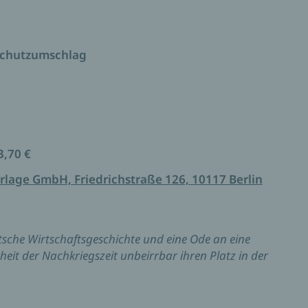
anzen Landes und seiner Menschen.
ich dieses Buch nicht schreiben können. Nach
Schutzumschlag
ler ***
3,70 €
rlage GmbH, Friedrichstraße 126, 10117 Berlin
sche Wirtschaftsgeschichte und eine Ode an eine
rheit der Nachkriegszeit unbeirrbar ihren Platz in der