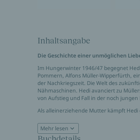
Inhaltsangabe
Die Geschichte einer unmöglichen Lieb
Im Hungerwinter 1946/47 begegnet Hedi
Pommern, Alfons Müller-Wipperfürth, ein
der Nachkriegszeit. Die Welt des zukünft
Nähmaschinen. Hedi avanciert zu Müllers
von Aufstieg und Fall in der noch junge
Als alleinerziehende Mutter kämpft Hedi
beharrliche Suche nach Freundschaft un
der Vater ihres Kindes vor der Tür steht.
Mehr lesen
Buchdetails
Es ist eine Geschichte des Nichtaufgebe