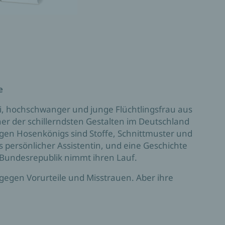
e
, hochschwanger und junge Flüchtlingsfrau aus
er der schillerndsten Gestalten im Deutschland
igen Hosenkönigs sind Stoffe, Schnittmuster und
 persönlicher Assistentin, und eine Geschichte
n Bundesrepublik nimmt ihren Lauf.
 gegen Vorurteile und Misstrauen. Aber ihre
d Liebe wird belohnt – bis vollkommen unerwartet
ns und einer Wiederauferstehung. Persönlich,