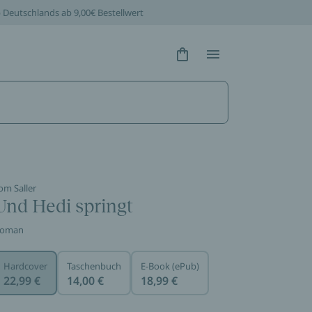
b Deutschlands ab 9,00€ Bestellwert
Hidden Text
Hidden Text
om Saller
Und Hedi springt
oman
Hardcover
Taschenbuch
E-Book (ePub)
22,99 €
14,00 €
18,99 €