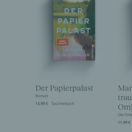
Der Papierpalast
Man
Roman
trau
13,99 €
Taschenbuch
Omi
Die Onl
11,99 €