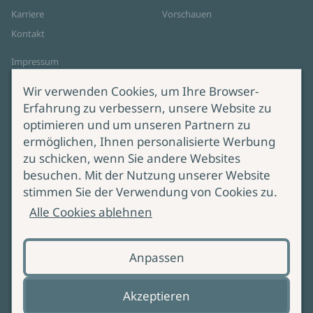
Karriere
Vorschauen
Kontakt
Impressum
Datenschutz
Wir verwenden Cookies, um Ihre Browser-
Cookie-Einstellungen
Erfahrung zu verbessern, unsere Website zu
AGB Online Shop
optimieren und um unseren Partnern zu
ermöglichen, Ihnen personalisierte Werbung
Service
Produktsicherheit
zu schicken, wenn Sie andere Websites
besuchen. Mit der Nutzung unserer Website
Lieferung & Versand
Bei Fragen zur Produktsicherheit
stimmen Sie der Verwendung von Cookies zu.
wenden Sie sich bitte an
Manuskripteinreichung
Alle Cookies ablehnen
produktsicherheit@ullstein.de
Barrierefreiheit
Anpassen
Zahlungsoptionen
Vertrag widerrufen
Akzeptieren