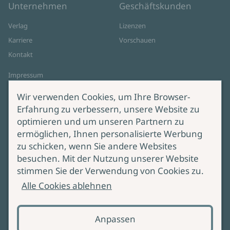
Unternehmen
Geschäftskunden
Verlag
Lizenzen
Karriere
Vorschauen
Kontakt
Impressum
Datenschutz
Wir verwenden Cookies, um Ihre Browser-
Cookie-Einstellungen
Erfahrung zu verbessern, unsere Website zu
AGB Online Shop
optimieren und um unseren Partnern zu
ermöglichen, Ihnen personalisierte Werbung
Service
Produktsicherheit
zu schicken, wenn Sie andere Websites
besuchen. Mit der Nutzung unserer Website
Lieferung & Versand
Bei Fragen zur Produktsicherheit
stimmen Sie der Verwendung von Cookies zu.
wenden Sie sich bitte an
Manuskripteinreichung
Alle Cookies ablehnen
produktsicherheit@ullstein.de
Barrierefreiheit
Anpassen
Zahlungsoptionen