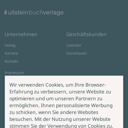
Unternehmen
Geschäftskunden
Verlag
Lizenzen
Karriere
Vorschauen
Kontakt
Impressum
Datenschutz
Wir verwenden Cookies, um Ihre Browser-
Cookie-Einstellungen
Erfahrung zu verbessern, unsere Website zu
AGB Online Shop
optimieren und um unseren Partnern zu
ermöglichen, Ihnen personalisierte Werbung
Service
Produktsicherheit
zu schicken, wenn Sie andere Websites
besuchen. Mit der Nutzung unserer Website
Lieferung & Versand
Bei Fragen zur Produktsicherheit
stimmen Sie der Verwendung von Cookies zu.